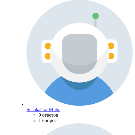
SushkaCraftHabr
0 ответов
1 вопрос