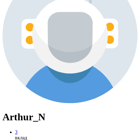
Arthur_N
3
вклад