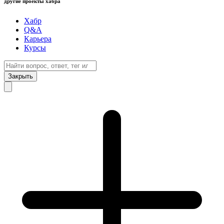
другие проекты хабра
Хабр
Q&A
Карьера
Курсы
Закрыть