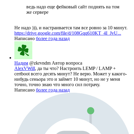
ведь надо еще фейковый сайт поднять на том
же сервере
Не надо ))), и настраивается там все ровно за 10 минут.
https://drive.google.com/file/d/108Gqq610KT_4I_JvU...
Написано
более года назад
Надим
@zkrvndm
Автор вопроса
AlexVWill
, да ты что? Настроить LEMP / LAMP +
certboot всего десять минут? Не верю. Может у какого-
нибудь сеньора это и займет 10 минут, но не у меня
точно, точно знаю что много сил потрачу.
Написано
более года назад