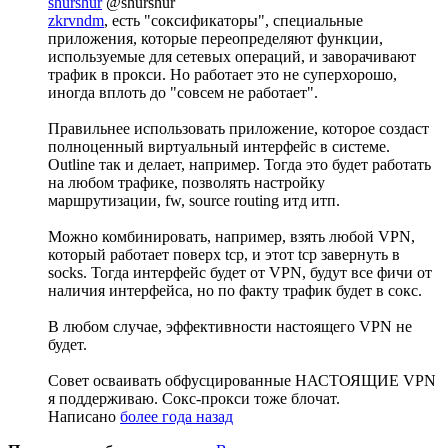
shurshur
@shurshur
zkrvndm
, есть "соксификаторы", специальные
приложения, которые переопределяют функции,
используемые для сетевых операций, и заворачивают
трафик в прокси. Но работает это не суперхорошо,
иногда вплоть до "совсем не работает".
Правильнее использовать приложение, которое создаст
полноценный виртуальный интерфейс в системе.
Outline так и делает, например. Тогда это будет работать
на любом трафике, позволять настройку
маршрутизации, fw, source routing итд итп.
Можно комбинировать, например, взять любой VPN,
который работает поверх tcp, и этот tcp завернуть в
socks. Тогда интерфейс будет от VPN, будут все фичи от
наличия интерфейса, но по факту трафик будет в сокс.
В любом случае, эффективности настоящего VPN не
будет.
Совет осваивать обфусцированные НАСТОЯЩИЕ VPN
я поддерживаю. Сокс-прокси тоже блочат.
Написано
более года назад