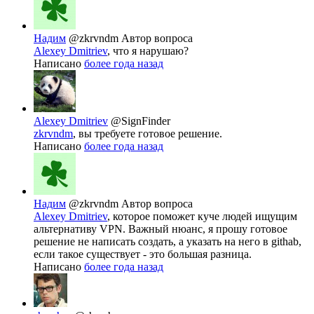
Надим
@zkrvndm
Автор вопроса
Alexey Dmitriev
, что я нарушаю?
Написано
более года назад
Alexey Dmitriev
@SignFinder
zkrvndm
, вы требуете готовое решение.
Написано
более года назад
Надим
@zkrvndm
Автор вопроса
Alexey Dmitriev
, которое поможет куче людей ищущим
альтернативу VPN. Важный нюанс, я прошу готовое
решение не написать создать, а указать на него в githab,
если такое существует - это большая разница.
Написано
более года назад