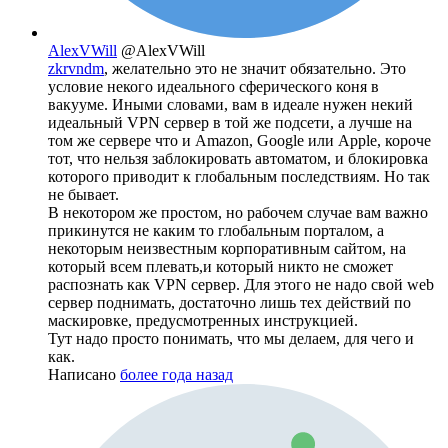
AlexVWill
@AlexVWill
zkrvndm
, желательно это не значит обязательно. Это
условие некого идеального сферического коня в
вакууме. Иными словами, вам в идеале нужен некий
идеальный VPN сервер в той же подсети, а лучше на
том же сервере что и Amazon, Google или Apple, короче
тот, что нельзя заблокировать автоматом, и блокировка
которого приводит к глобальным последствиям. Но так
не бывает.
В некотором же простом, но рабочем случае вам важно
прикинутся не каким то глобальным порталом, а
некоторым неизвестным корпоративным сайтом, на
который всем плевать,и который никто не сможет
распознать как VPN сервер. Для этого не надо свой web
сервер поднимать, достаточно лишь тех действий по
маскировке, предусмотренных инструкцией.
Тут надо просто понимать, что мы делаем, для чего и
как.
Написано
более года назад