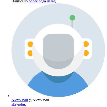
Написано
более года назад
AlexVWill
@AlexVWill
zkrvndm
,