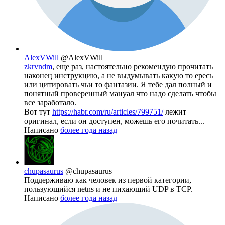
AlexVWill
@AlexVWill
zkrvndm
, еще раз, настоятельно рекомендую прочитать
наконец инструкцию, а не выдумывать какую то ересь
или цитировать чьи то фантазии. Я тебе дал полный и
понятный проверенный мануал что надо сделать чтобы
все заработало.
Вот тут
https://habr.com/ru/articles/799751/
лежит
оригинал, если он доступен, можешь его почитать...
Написано
более года назад
chupasaurus
@chupasaurus
Поддерживаю как человек из первой категории,
пользующийся netns и не пихающий UDP в TCP.
Написано
более года назад