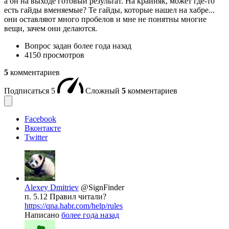
а он на выходе готовый результат. На крайняк, может где-то
есть гайды вменяемые? Те гайды, которые нашел на хабре...
они оставляют много пробелов и мне не понятны многие
вещи, зачем они делаются.
Вопрос задан
более года назад
4150 просмотров
5
комментариев
Подписаться
5
Сложный
5
комментариев
Facebook
Вконтакте
Twitter
Alexey Dmitriev
@SignFinder
п. 5.12 Правил читали?
https://qna.habr.com/help/rules
Написано
более года назад