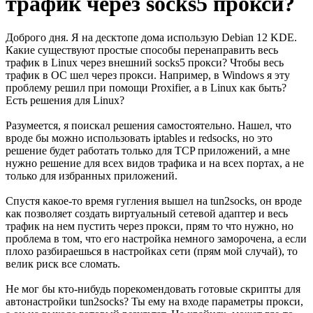
трафик через socks5 прокси?
Доброго дня. Я на десктопе дома использую Debian 12 KDE.
Какие существуют простые способы перенаправить весь
трафик в Linux через внешний socks5 прокси? Чтобы весь
трафик в ОС шел через прокси. Например, в Windows я эту
проблему решил при помощи Proxifier, а в Linux как быть?
Есть решения для Linux?
Разумеется, я поискал решения самостоятельно. Нашел, что
вроде бы можно использовать iptables и redsocks, но это
решение будет работать только для TCP приложений, а мне
нужно решение для всех видов трафика и на всех портах, а не
только для избранных приложений.
Спустя какое-то время гугления вышел на tun2socks, он вроде
как позволяет создать виртуальный сетевой адаптер и весь
трафик на нем пустить через прокси, прям то что нужно, но
проблема в том, что его настройка немного заморочена, а если
плохо разбираешься в настройках сети (прям мой случай), то
велик риск все сломать.
Не мог бы кто-нибудь порекомендовать готовые скрипты для
автонастройки tun2socks? Ты ему на входе параметры прокси,