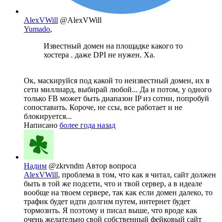
AlexVWill
@AlexVWill
Yumado
,
Известный домен на площадке какого то
хостера . даже DPI не нужен. Ха.
Ок, маскируйся под какой то неизвестный домен, их в
сети миллиард, выбирай любой... Да и потом, у одного
только FB может быть диапазон IP из сотни, попробуй
сопоставить. Короче, не ссы, все работает и не
блокируется...
Написано
более года назад
Надим
@zkrvndm
Автор вопроса
AlexVWill
, проблема в том, что как я читал, сайт должен
быть в той же подсети, что и твой сервер, а в идеале
вообще на твоем сервере, так как если домен далеко, то
трафик будет идти долгим путем, интернет будет
тормозить. Я поэтому и писал выше, что вроде как
очень желательно свой собственный фейковый сайт