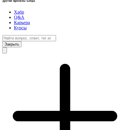
другие проекты хабра
Хабр
Q&A
Карьера
Курсы
Закрыть