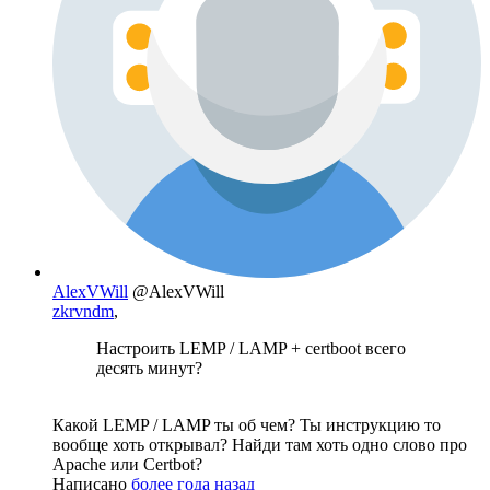
AlexVWill
@AlexVWill
zkrvndm
,
Настроить LEMP / LAMP + certboot всего
десять минут?
Какой LEMP / LAMP ты об чем? Ты инструкцию то
вообще хоть открывал? Найди там хоть одно слово про
Apache или Certbot?
Написано
более года назад