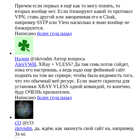
Причем если первых я ещё как то могу понять, то
вторых вообще нет. Если блокируют какой то протокол
VPN, ставь другой или заворачивая его в Cloak,
например SSTP или Vless насколько я знаю вообще не
блокируются.
Написано
более года назад
Надим
@zkrvndm
Автор вопроса
AlexVWill
, XRay + VLESS? Да там семь потов сойдет,
пока его настроишь, а ведь надо еще фейковый сайт
поднять на том же сервере, чтобы была видимость того,
что это обычный веб ресурс. Если знаете скрипты для
установки XRAY VLESS одной командой, то конечно,
буду ОЧЕНЬ признателен.
Написано
более года назад
r33
@r33
zkrvndm
, да, ждём, как закинуть свой сайт на, например,
3x-ui.