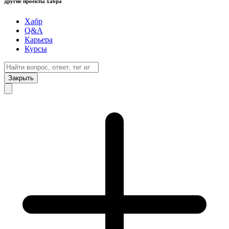
другие проекты хабра
Хабр
Q&A
Карьера
Курсы
Закрыть