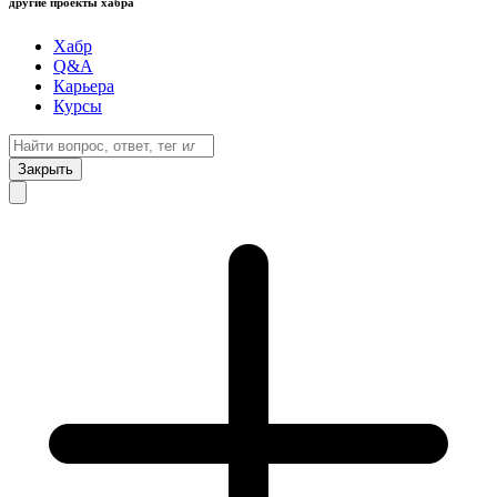
другие проекты хабра
Хабр
Q&A
Карьера
Курсы
Закрыть