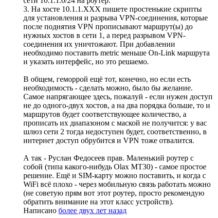
сети 10.1.1.0/24 на роутер.
3. На хосте 10.1.1.XXX пишете простенькие скрипты
для установления и разрыва VPN-соединения, которые
после поднятия VPN прописывают маршрут(ы) до
нужных хостов в сети 1, а перед разрывом VPN-
соединения их уничтожают. При добавлении
необходимо поставить metric меньше On-Link маршрута
и указать интерфейс, но это решаемо.
В общем, геморрой ещё тот, конечно, но если есть
необходимость - сделать можно, было бы желание.
Самое напрягающее здесь, пожалуй - если нужен доступ
не до одного-двух хостов, а на два порядка больше, то и
маршрутов будет соответствующее количество, а
прописать их диапазоном с маской не получится: у вас
шлюз сети 2 тогда недоступен будет, соответственно, в
интернет доступ обрубится и VPN тоже отвалится.
А так - Руслан Федосеев прав. Маленький роутер с
собой (типа какого-нибудь Olax MT30) - самое простое
решение. Ещё и SIM-карту можно поставить, и когда с
WiFi всё плохо - через мобильную связь работать можно
(не советую прям вот этот роутер, просто рекомендую
обратить внимание на этот класс устройств).
Написано
более двух лет назад