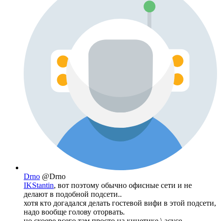
Drno
@Drno
IKStantin
, вот поэтому обычно офисные сети и не
делают в подобной подсети..
хотя кто догадался делать гостевой вифи в этой подсети,
надо вообще голову оторвать.
но скоере всего там просто на кинетике \ асусе