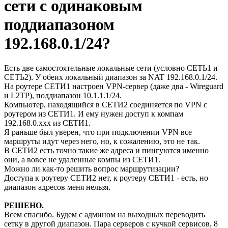
сети с одинаковым
поддиапазоном
192.168.0.1/24?
Есть две самостоятельные локальные сети (условно СЕТЬ1 и
СЕТЬ2). У обеих локальный диапазон за NAT 192.168.0.1/24.
На роутере СЕТИ1 настроен VPN-сервер (даже два - Wireguard
и L2TP), поддиапазон 10.1.1.1/24.
Компьютер, находящийся в СЕТИ2 соединяется по VPN с
роутером из СЕТИ1. И ему нужен доступ к компам
192.168.0.xxx из СЕТИ1.
Я раньше был уверен, что при подключении VPN все
маршруты идут через него, но, к сожалению, это не так.
В СЕТИ2 есть точно такие же адреса и пингуются именно
они, а вовсе не удаленные компы из СЕТИ1.
Можно ли как-то решить вопрос маршрутизации?
Доступа к роутеру СЕТИ2 нет, к роутеру СЕТИ1 - есть, но
диапазон адресов меня нельзя.
РЕШЕНО.
Всем спасибо. Будем с админом на выходных переводить
сетку в другой диапазон. Пара серверов с кучкой сервисов, 8