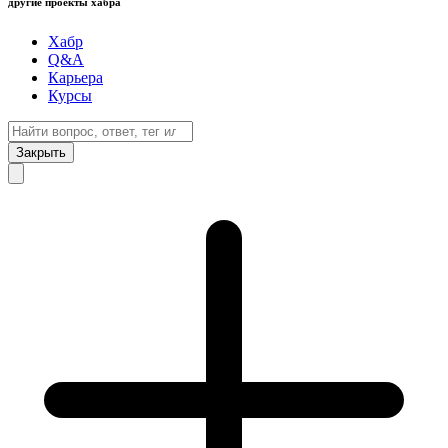
другие проекты хабра
Хабр
Q&A
Карьера
Курсы
Закрыть