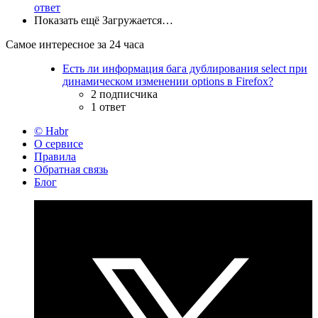
ответ
Показать ещё
Загружается…
Самое интересное за 24 часа
Есть ли информация бага дублирования select при
динамическом изменении options в Firefox?
2 подписчика
1 ответ
© Habr
О сервисе
Правила
Обратная связь
Блог