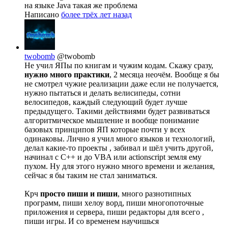
на языке Java такая же проблема
Написано
более трёх лет назад
twobomb
@twobomb
Не учил ЯПы по книгам и чужим кодам. Скажу сразу,
нужно много практики
, 2 месяца неочём. Вообще я бы
не смотрел чужие реализации даже если не получается,
нужно пытаться и делать велисипеды, сотни
велосипедов, каждый следующий будет лучше
предыдущего. Такими действиями будет развиваться
алгоритмическое мышление и вообще понимание
базовых принципов ЯП которые почти у всех
одинаковы. Лично я учил много языков и технологий,
делал какие-то проекты , забивал и шёл учить другой,
начинал с C++ и до VBA или actionscript земля ему
пухом. Ну для этого нужно много времени и желания,
сейчас я бы таким не стал заниматься.
Крч
просто пиши и пиши
, много разнотипных
программ, пиши хелоу ворд, пиши многопоточные
приложения и сервера, пиши редакторы для всего ,
пиши игры. И со временем научишься