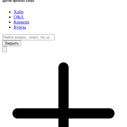
другие проекты хабра
Хабр
Q&A
Карьера
Курсы
Закрыть