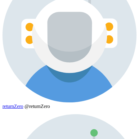
returnZero
@returnZero