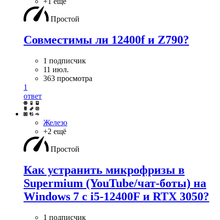
+1 ещё
Простой
Совместимы ли 12400f и Z790?
1 подписчик
11 июл.
363 просмотра
1
ответ
Железо
+2 ещё
Простой
Как устранить микрофризы в
Supermium (YouTube/чат-боты) на
Windows 7 с i5-12400F и RTX 3050?
1 подписчик