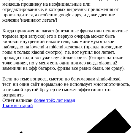
меняешь прошивку на неофициальные или
отредактированные, в которых вырезаны приложения от
производителя, а особенно google apps, и даже древние
железки 'начинают летать'!
Когда приложение лагает (внезапные фризы или непонятные
тормоза при запуске) это в первую очередь может быть
виноват внутренний накопитель, как минимум я такое
наблюдаю на lowend и midend железках (правда последние
годы я только xiaomi смотрю), т.е. вот купил все летает,
проходит год и вот уже случайные фризы (батарея на такое
тоже влияет, но у меня есть один пример когда xiaomi a2
заменили на офф батарею, фризы все равно были, не сразу).
Если по теме вопроса, смотри по бенчмаркам single-thread
тест, ни один сайт нормально не использует многопоточность,
и никакой крутой браузер не сможет эффективно это
исправить.
Ответ написан
более трёх лет назад
1
комментарий