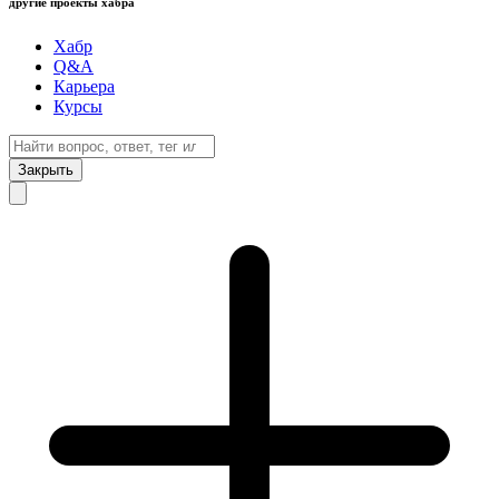
другие проекты хабра
Хабр
Q&A
Карьера
Курсы
Закрыть