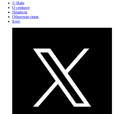
© Habr
О сервисе
Правила
Обратная связь
Блог