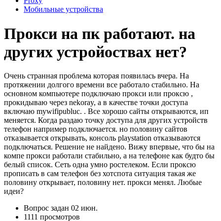
Proxy
Мобильные устройства
Прокси на пк работают. на
других устройоствах нет?
Очень странная проблема которая появилась вчера. На
протяжении долгого времени все работало стабильно. На
основном компьютере подключаю прокси или проксю ,
прокидываю через nekoray, а в качестве точки доступа
включаю mywifipubluc. . Все хорошо сайты открываются, ип
меняется. Когда раздаю точку доступа для других устройств
телефон например подключается. но половину сайтов
отказывается открывать, консоль playstation отказываются
подключаться. Решение не найдено. Вижу впервые, что бы на
компе прокси работали стабильно, а на телефоне как будто бы
белый список. Сеть одна умно ростелеком. Если проксю
прописать в сам телефон без хотспота ситуация такая же
половину открывает, половину нет. прокси менял. Любые
идеи?
Вопрос задан
02 июн.
1111 просмотров