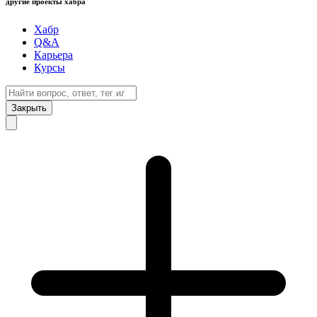
другие проекты хабра
Хабр
Q&A
Карьера
Курсы
Закрыть