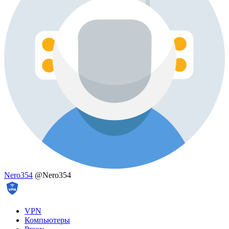
Nero354
@Nero354
VPN
Компьютеры