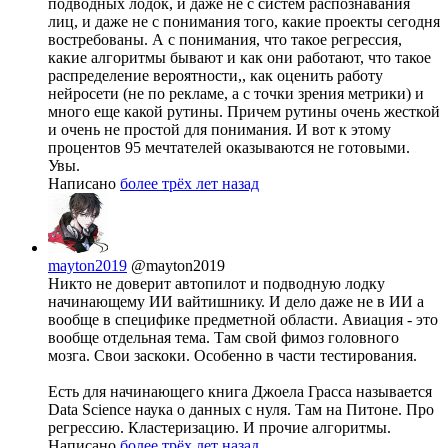
подводных лодок, и даже не с систем распознавания
лиц, и даже не с понимания того, какие проекты сегодня
востребованы. А с понимания, что такое регрессия,
какие алгоритмы бывают и как они работают, что такое
распределение вероятности,, как оценить работу
нейросети (не по рекламе, а с точки зрения метрики) и
много еще какой рутины. Причем рутины очень жесткой
и очень не простой для понимания. И вот к этому
процентов 95 мечтателей оказываются не готовыми.
Увы.
Написано
более трёх лет назад
mayton2019
@mayton2019
Никто не доверит автопилот и подводную лодку
начинающему ИИ вайтишнику. И дело даже не в ИИ а
вообще в специфике предметной области. Авиация - это
вообще отдельная тема. Там свой фимоз головного
мозга. Свои заскоки. Особенно в части тестирования.
Есть для начинающего книга Джоела Грасса называется
Data Science наука о данных с нуля. Там на Питоне. Про
регрессию. Кластеризацию. И прочие алгоритмы.
Написано
более трёх лет назад