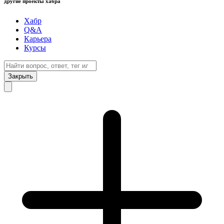
другие проекты хабра
Хабр
Q&A
Карьера
Курсы
Закрыть