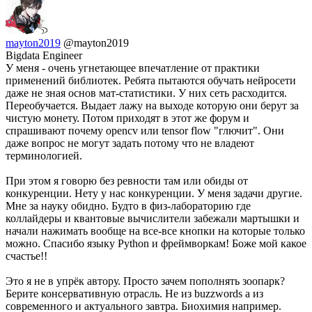
mayton2019
@mayton2019
Bigdata Engineer
У меня - очень угнетающее впечатление от практики
применений библиотек. Ребята пытаются обучать нейросети
даже не зная основ мат-статистики. У них сеть расходится.
Переобучается. Выдает лажу на выходе которую они берут за
чистую монету. Потом приходят в этот же форум и
спрашивают почему opencv или tensor flow "глючит". Они
даже вопрос не могут задать потому что не владеют
терминологией.
При этом я говорю без ревности там или обиды от
конкуренции. Нету у нас конкуренции. У меня задачи другие.
Мне за науку обидно. Будто в физ-лабораторию где
коллайдеры и квантовые вычислители забежали мартышки и
начали нажимать вообще на все-все кнопки на которые только
можно. Спасибо языку Python и фреймворкам! Боже мой какое
счастье!!
Это я не в упрёк автору. Просто зачем пополнять зоопарк?
Берите консервативную отрасль. Не из buzzwords а из
современного и актуального завтра. Биохимия например.