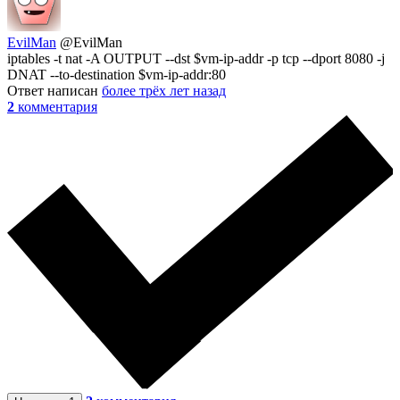
EvilMan
@EvilMan
iptables -t nat -A OUTPUT --dst $vm-ip-addr -p tcp --dport 8080 -j
DNAT --to-destination $vm-ip-addr:80
Ответ написан
более трёх лет назад
2
комментария