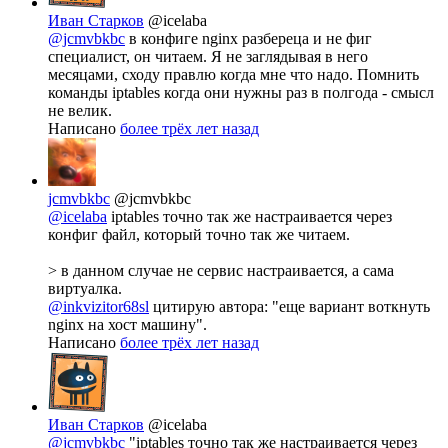
Иван Старков
@icelaba
@jcmvbkbc
в конфиге nginx разбереца и не фиг
специалист, он читаем. Я не заглядывая в него
месяцами, сходу правлю когда мне что надо. Помнить
команды iptables когда они нужны раз в полгода - смысл
не велик.
Написано
более трёх лет назад
jcmvbkbc
@jcmvbkbc
@icelaba
iptables точно так же настраивается через
конфиг файл, который точно так же читаем.
> в данном случае не сервис настраивается, а сама
виртуалка.
@inkvizitor68sl
цитирую автора: "еще вариант воткнуть
nginx на хост машину".
Написано
более трёх лет назад
Иван Старков
@icelaba
@jcmvbkbc
"iptables точно так же настраивается через