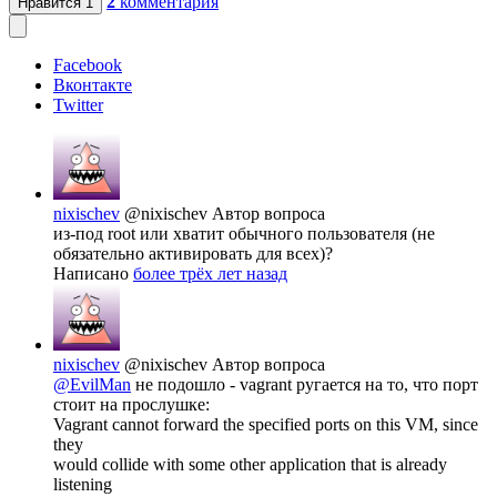
2
комментария
Нравится
1
Facebook
Вконтакте
Twitter
nixischev
@nixischev
Автор вопроса
из-под root или хватит обычного пользователя (не
обязательно активировать для всех)?
Написано
более трёх лет назад
nixischev
@nixischev
Автор вопроса
@EvilMan
не подошло - vagrant ругается на то, что порт
стоит на прослушке:
Vagrant cannot forward the specified ports on this VM, since
they
would collide with some other application that is already
listening