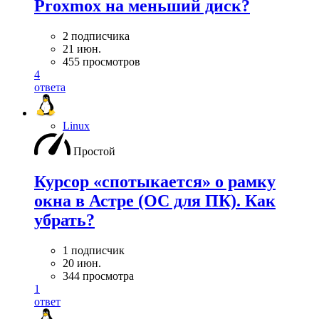
Proxmox на меньший диск?
2 подписчика
21 июн.
455 просмотров
4
ответа
Linux
Простой
Курсор «спотыкается» о рамку
окна в Астре (ОС для ПК). Как
убрать?
1 подписчик
20 июн.
344 просмотра
1
ответ