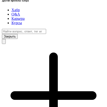
другие проекты хабра
Хабр
Q&A
Карьера
Курсы
Закрыть