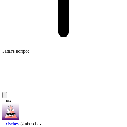
Задать вопрос
linux
nixischev
@nixischev