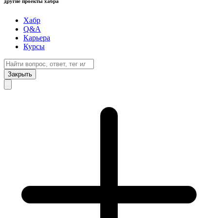
другие проекты хабра
Хабр
Q&A
Карьера
Курсы
Закрыть