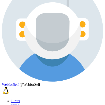
WebforSelf
@WebforSelf
Linux