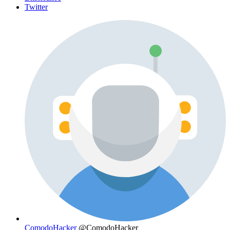
Twitter
ComodoHacker
@ComodoHacker