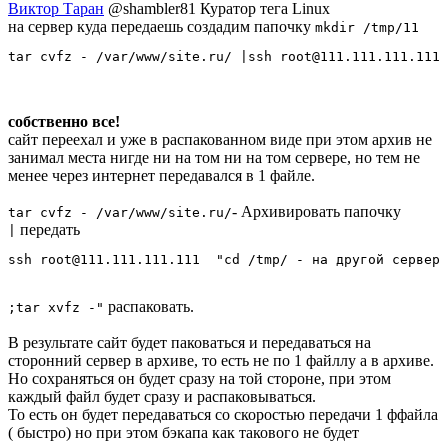
Виктор Таран
@shambler81
Куратор тега Linux
на сервер куда передаешь создадим папочку
mkdir /tmp/11
tar cvfz - /var/www/site.ru/ |ssh root@111.111.111.111 
собственно все!
сайт переехал и уже в распакованном виде при этом архив не
занимал места нигде ни на том ни на том сервере, но тем не
менее через интернет передавался в 1 файле.
- Архивировать папочку
tar cvfz - /var/www/site.ru/
передать
|
ssh root@111.111.111.111  "cd /tmp/ - на другой сервер
распаковать.
;tar xvfz -"
В результате сайт будет паковаться и передаваться на
сторонний сервер в архиве, то есть не по 1 файллу а в архиве.
Но сохраняться он будет сразу на той стороне, при этом
каждый файл будет сразу и распаковываться.
То есть он будет передаваться со скоростью передачи 1 ффайла
( быстро) но при этом бэкапа как такового не будет