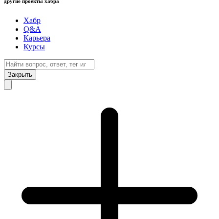
другие проекты хабра
Хабр
Q&A
Карьера
Курсы
Закрыть