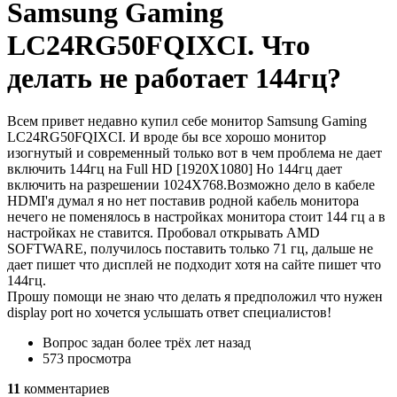
Samsung Gaming
LC24RG50FQIXCI. Что
делать не работает 144гц?
Всем привет недавно купил себе монитор Samsung Gaming
LC24RG50FQIXCI. И вроде бы все хорошо монитор
изогнутый и современный только вот в чем проблема не дает
включить 144гц на Full HD [1920X1080] Но 144гц дает
включить на разрешении 1024X768.Возможно дело в кабеле
HDMI'я думал я но нет поставив родной кабель монитора
нечего не поменялось в настройках монитора стоит 144 гц а в
настройках не ставится. Пробовал открывать AMD
SOFTWARE, получилось поставить только 71 гц, дальше не
дает пишет что дисплей не подходит хотя на сайте пишет что
144гц.
Прошу помощи не знаю что делать я предположил что нужен
display port но хочется услышать ответ специалистов!
Вопрос задан
более трёх лет назад
573 просмотра
11
комментариев