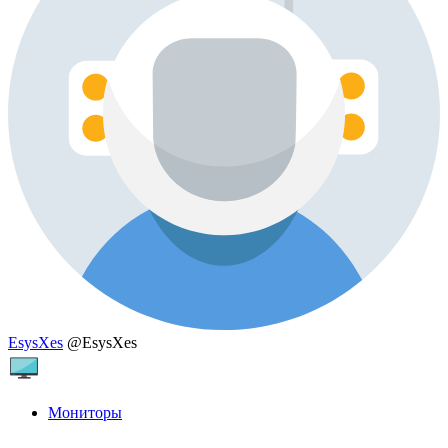
EsysXes
@EsysXes
Мониторы