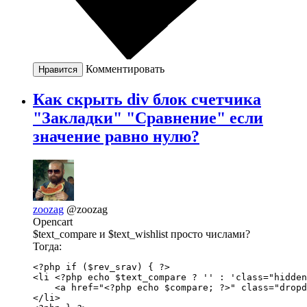
Комментировать
Нравится
Как скрыть div блок счетчика
"Закладки" "Сравнение" если
значение равно нулю?
zoozag
@zoozag
Opencart
$text_compare и $text_wishlist просто числами?
Тогда:
<?php if ($rev_srav) { ?>

<li <?php echo $text_compare ? '' : 'class="hidden
    <a href="<?php echo $compare; ?>" class="dropd
</li>
