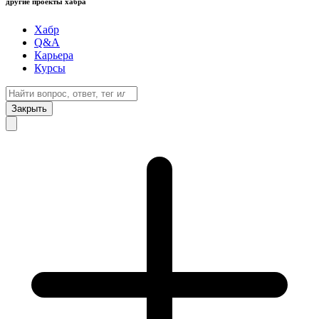
другие проекты хабра
Хабр
Q&A
Карьера
Курсы
Закрыть