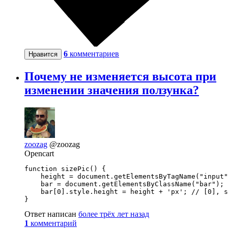
6
комментариев
Нравится
Почему не изменяется высота при
изменении значения ползунка?
zoozag
@zoozag
Opencart
function sizePic() {

    height = document.getElementsByTagName("input"
    bar = document.getElementsByClassName("bar");

    bar[0].style.height = height + 'px'; // [0], s
}
Ответ написан
более трёх лет назад
1
комментарий