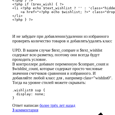
<?php } ?>

<?php if ($rev_wish) { ?>

<li <?php echo $text_wishlist ? '' : 'class="hidde
    <a href="<?php echo $wishlist; ?>" class="drop
</li>

<?php } ?>
И не забудьте при добавлении/удалении из избранного
проверять количество товаров и добавлять/удалять класс
UPD. В вашем случае $text_compare и $text_wishlist
содержат всю разметку, поэтому они всегда будут
проходить условие.
В контроллере добавьте переменную $compare_count и
$wishlist_count, которые содержат просто числовые
значения счетчиков сравнения и избранного. И
добавляйте любой класс для , например class="wishlist0".
Тогда на уровне стилей можете скрывать:
.wishlist0 sup {

  display: none;

}
Ответ написан
более трёх лет назад
3
комментария