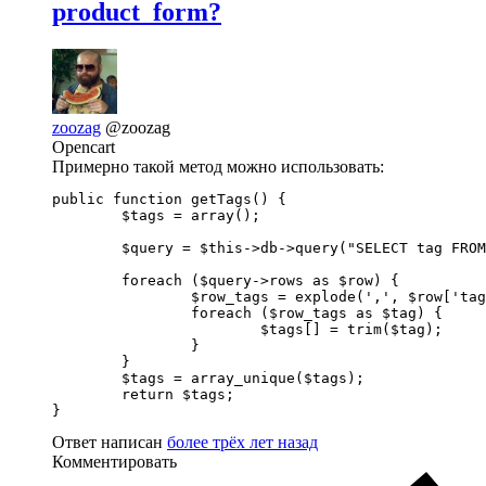
product_form?
zoozag
@zoozag
Opencart
Примерно такой метод можно использовать:
public function getTags() {

	$tags = array();

	$query = $this->db->query("SELECT tag FROM " . DB_PREFIX . "producte_description WHERE tag != ''");

	foreach ($query->rows as $row) {

		$row_tags = explode(',', $row['tag']);

		foreach ($row_tags as $tag) {

			$tags[] = trim($tag);

		}

	}

	$tags = array_unique($tags);

	return $tags;

}
Ответ написан
более трёх лет назад
Комментировать