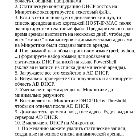
область с общими настройками.
2. Статическую конфигурацию DHCP-хостов на
Микротике экспортируете в текстовый файл.
3. Если в сети используется динамический пул, то
список арендованных кортеджей HOST-IP-MAC также
экспортируете в текстовый файл. Предварительно надо
время аренды выставить на несколько дней, чтобы для
всех "живых" компьютеров с динамическими адресами
на Микротике были созданы записи аренды.
4. Программой на любом скриптовом языке (perl, python,
...) формируете набор команд для добавления
статических DHCP записей на языке PowerShell
(включая и записи из списка динамической аренды).
5. Загружаете все это хозяйство в AD DHCP.
6. Визуально проверяете что получилось и активируете
область AD DHCP.
7. Уменьшаете время аренды на Микротике до
минимально разумного.
8. Выставляете на Микротике DHCP Delay Threshold,
чтобы он отвечал после AD DHCP.
9. Дожидаетесь времени, когда все адреса будут выданы
сервером AD DHCP.
10. Выключаете DHCP на Микротике.
11. По желанию можете удалить статические записи,
созданные на основе списка динамической аренды.