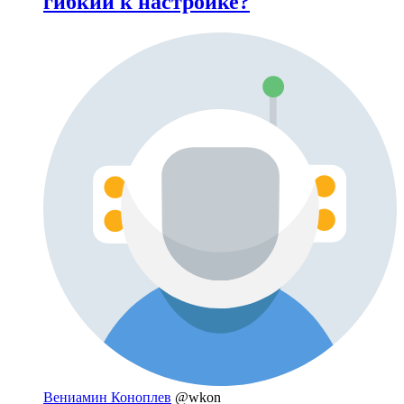
гибкий к настройке?
Вениамин Коноплев
@wkon