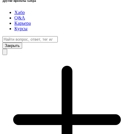
другие проекты хабра
Хабр
Q&A
Карьера
Курсы
Закрыть