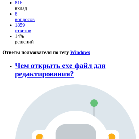
816
вклад
8
вопросов
1859
ответов
14%
решений
Ответы пользователя по тегу
Windows
Чем открыть exe файл для
редактирования?