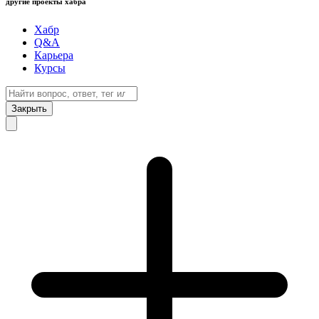
другие проекты хабра
Хабр
Q&A
Карьера
Курсы
Закрыть