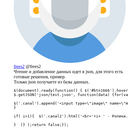
frees2
@frees2
Чтение и добавление данных идет в json, для этого есть
готовые решения, пример.
Только json получаете из базы данных.
$(document).ready(function() { $('#btn1666').hover
$.getJSON('json/test.json', function(data) {for(va
$('.canal').append('<input type=\"image\" name=\"m
}

if( i>1){  $('.canal2').html('<br>'+i+ ' - Ролики.
}  )} );return false;});