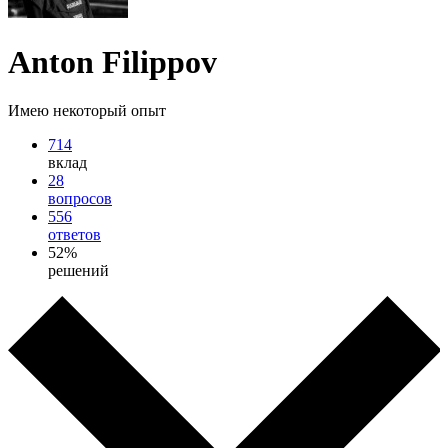
Anton Filippov
Имею некоторый опыт
714
вклад
28
вопросов
556
ответов
52%
решений