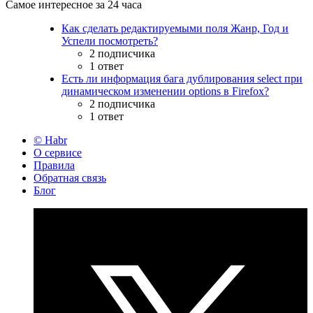
Самое интересное за 24 часа
Как сделать редактируемыми поля Жанр, Год и
Успели посмотреть?
2 подписчика
1 ответ
Есть ли информация бага дублирования select при
динамическом изменении options в Firefox?
2 подписчика
1 ответ
© Habr
О сервисе
Правила
Обратная связь
Блог