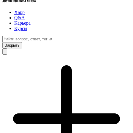
другие проекты хабра
Хабр
Q&A
Карьера
Курсы
Закрыть