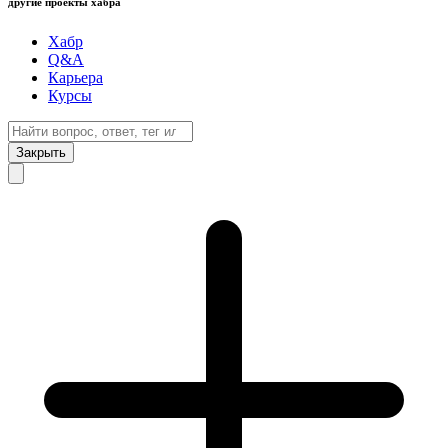
другие проекты хабра
Хабр
Q&A
Карьера
Курсы
Закрыть