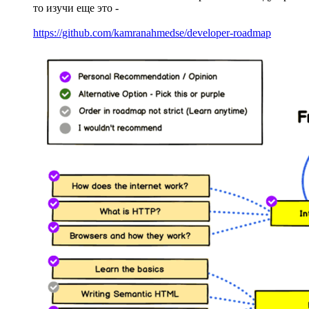
то изучи еще это -
https://github.com/kamranahmedse/developer-roadmap