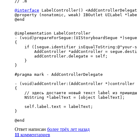
// .m

@interface
 LabelController() <AddControllerDelegat
@property (nonatomic, weak) IBOutlet UILabel *labe
@end

@implementation LabelController

- (void)prepareForSegue:(UIStoryboardSegue *)segue

{

    if ([segue.identifier isEqualToString:@"your-s
        AddController *addController = segue.desti
        addController.delegate = self;

    }

}

#pragma mark - AddControllerDelegate

- (void)addController:(AddController *)controller 
{

    // здесь достаете новый текст label из пришедш
    NSString *labelText = [object labelText];

    self.label.text = labelText;

}

@end
Ответ написан
более трёх лет назад
11
комментариев