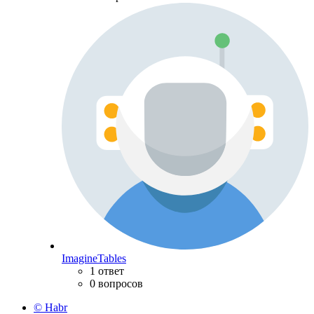
ImagineTables
1 ответ
0 вопросов
© Habr