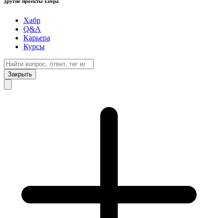
другие проекты хабра
Хабр
Q&A
Карьера
Курсы
Закрыть