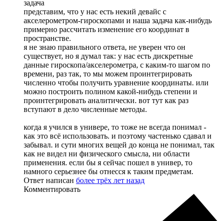
задача
представим, что у нас есть некий девайс с
акселерометром-гироскопами и наша задача как-нибудь
примерно рассчитать изменение его координат в
пространстве.
я не знаю правильного ответа, не уверен что он
существует, но я думал так: у нас есть дискретные
данные гироскопа/акселерометра, с каким-то шагом по
времени, раз так, то мы можем проинтегрировать
численно чтобы получить уравнение координаты. или
можно построить полином какой-нибудь степени и
проинтегрировать аналитически. вот тут как раз
вступают в дело численные методы.
когда я учился в универе, то тоже не всегда понимал -
как это всё использовать. и поэтому частенько сдавал и
забывал. и сути многих вещей до конца не понимал, так
как не видел ни физического смысла, ни области
применения. если бы я сейчас пошел в универ, то
намного серьезнее бы отнесся к таким предметам.
Ответ написан
более трёх лет назад
Комментировать