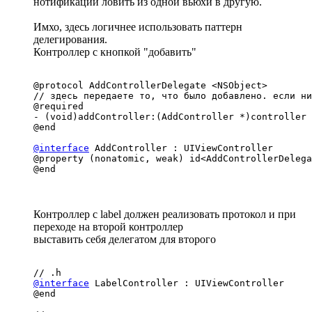
нотификации ловить из одной вьюхи в другую.
Имхо, здесь логичнее использовать паттерн
делегирования.
Контроллер с кнопкой "добавить"
@protocol AddControllerDelegate <NSObject>

// здесь передаете то, что было добавлено. если ни
@required

- (void)addController:(AddController *)controller 
@end

@interface
 AddController : UIViewController

@property (nonatomic, weak) id<AddControllerDelega
@end
Контроллер с label должен реализовать протокол и при
переходе на второй контроллер
выставить себя делегатом для второго
@interface
 LabelController : UIViewController

@end
