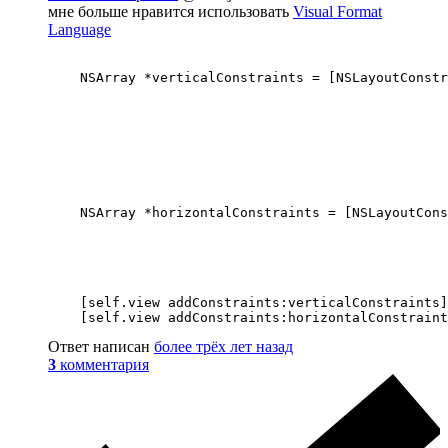
мне больше нравится использовать
Visual Format
Language
    NSArray *verticalConstraints = [NSLayoutConstr
                                                  
                                                  
                                                  
                                                  
                                                  
                                                  
                                                  
    NSArray *horizontalConstraints = [NSLayoutCons
                                                  
                                                  
                                                  
                                                  
                                                  
    [self.view addConstraints:verticalConstraints]
Ответ написан
более трёх лет назад
3
комментария