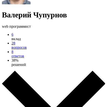
Валерий Чупурнов
web программист
6
вклад
28
вопросов
8
ответов
38%
решений