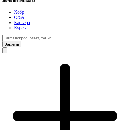
другие проекты хабра
Хабр
Q&A
Карьера
Курсы
Закрыть