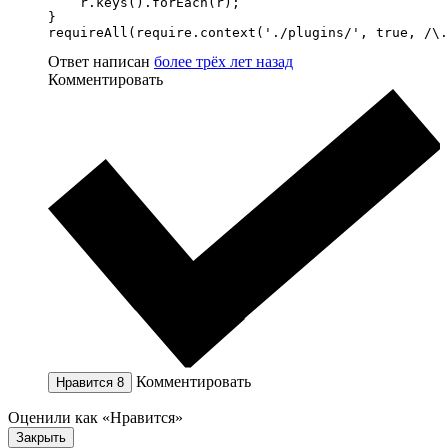
    r.keys().forEach(r);

}

requireAll(require.context('./plugins/', true, /\.
Ответ написан
более трёх лет назад
Комментировать
Комментировать
Нравится
8
Оценили как «Нравится»
Закрыть