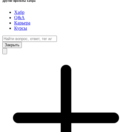
другие проекты хабра
Хабр
Q&A
Карьера
Курсы
Закрыть