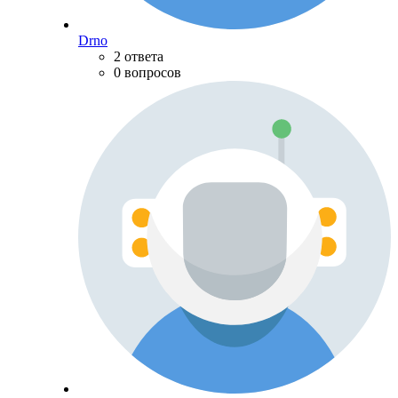
Drno
2 ответа
0 вопросов