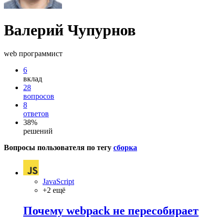
Валерий Чупурнов
web программист
6
вклад
28
вопросов
8
ответов
38%
решений
Вопросы пользователя по тегу
сборка
JavaScript
+2 ещё
Почему webpack не пересобирает