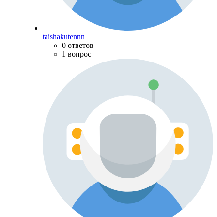
taishakutennn
0 ответов
1 вопрос