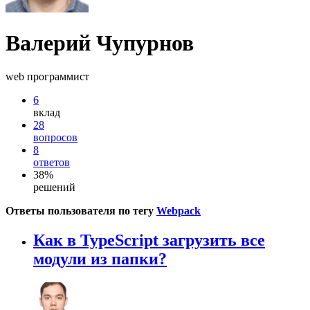
Валерий Чупурнов
web программист
6
вклад
28
вопросов
8
ответов
38%
решений
Ответы пользователя по тегу
Webpack
Как в TypeScript загрузить все
модули из папки?