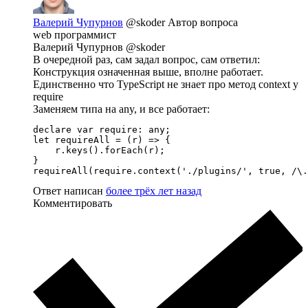
Валерий Чупурнов
@skoder
Автор вопроса
web программист
Валерий Чупурнов @skoder
В очередной раз, сам задал вопрос, сам ответил:
Конструкция означенная выше, вполне работает.
Единственно что TypeScript не знает про метод context у
require
Заменяем типа на any, и все работает:
declare var require: any;

let requireAll = (r) => {

    r.keys().forEach(r);

}

requireAll(require.context('./plugins/', true, /\.
Ответ написан
более трёх лет назад
Комментировать