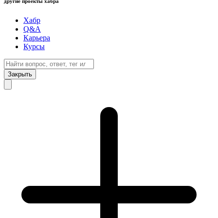
другие проекты хабра
Хабр
Q&A
Карьера
Курсы
Закрыть