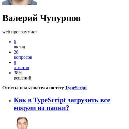
Валерий Чупурнов
web программист
6
вклад
28
вопросов
8
ответов
38%
решений
Ответы пользователя по тегу
TypeScript
Как в TypeScript загрузить все
модули из папки?