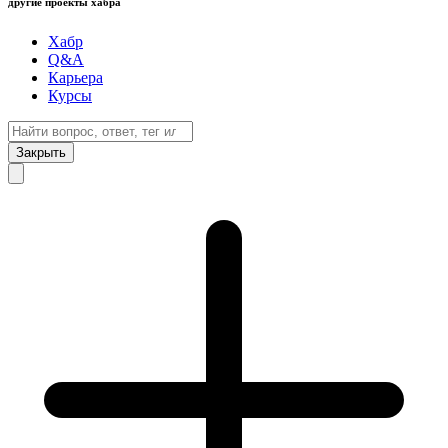
другие проекты хабра
Хабр
Q&A
Карьера
Курсы
Закрыть