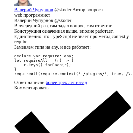
Валерий Чупурнов
@skoder
Автор вопроса
web программист
Валерий Чупурнов @skoder
В очередной раз, сам задал вопрос, сам ответил:
Конструкция означенная выше, вполне работает.
Единственно что TypeScript не знает про метод context у
require
Заменяем типа на any, и все работает:
declare var require: any;

let requireAll = (r) => {

    r.keys().forEach(r);

}

requireAll(require.context('./plugins/', true, /\.
Ответ написан
более трёх лет назад
Комментировать