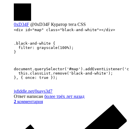
0xD34F
@0xD34F
Куратор тега CSS
<div id="map" class="black-and-white"></div>
.black-and-white {

  filter: grayscale(100%);

}
document.querySelector('#map').addEventListener('c
  this.classList.remove('black-and-white');

}, { once: true });
jsfiddle.net/0uays3d7
Ответ написан
более трёх лет назад
2
комментария