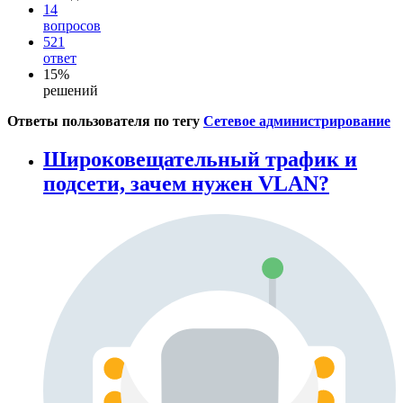
14
вопросов
521
ответ
15%
решений
Ответы пользователя по тегу
Сетевое администрирование
Широковещательный трафик и
подсети, зачем нужен VLAN?