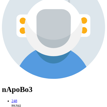
nApoBo3
248
вклад