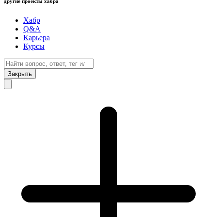
другие проекты хабра
Хабр
Q&A
Карьера
Курсы
Закрыть