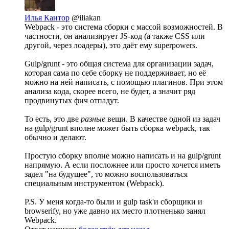
Илья Кантор
@iliakan
Webpack - это система сборки с массой возможностей. В
частности, он анализирует JS-код (а также CSS или
другой, через лоадеры), это даёт ему superpowers.
Gulp/grunt - это общая система для организации задач,
которая сама по себе сборку не поддерживает, но её
можно на ней написать, с помощью плагинов. При этом
анализа кода, скорее всего, не будет, а значит ряд
продвинутых фич отпадут.
То есть, это две
разные
вещи. В качестве одной из задач
на gulp/grunt вполне может быть сборка webpack, так
обычно и делают.
Простую сборку вполне можно написать и на gulp/grunt
напрямую. А если посложнее или просто хочется иметь
задел "на будущее", то можно воспользоваться
специальным инструментом (Webpack).
P.S. У меня когда-то были и gulp task'и сборщики и
browserify, но уже давно их место плотненько занял
Webpack.