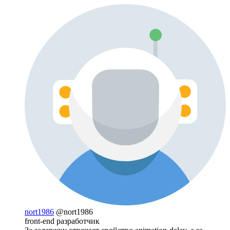
nort1986
@nort1986
front-end разработчик