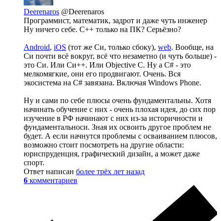
Deerenaros
@Deerenaros
Программист, математик, задрот и даже чуть инженер
Ну ничего себе. C++ только на ПК? Серьёзно?
Android
,
iOS
(тот же Си, только сбоку),
web
. Вообще, на
Си почти всё вокруг, всё что незаметно (и чуть больше) -
это Си. Или Си++. Или Objective C. Ну а C# - это
мелкомягкие, они его продвигают. Очень. Вся
экосистема на C# завязана. Включая Windows Phone.
Ну и сами по себе плюсы очень фундаментальны. Хотя
начинать обучение с них - очень плохая идея, до сих пор
изучение в РФ начинают с них из-за историчности и
фундаментальноси. Зная их освоить другое проблем не
будет. А если начнутся проблемы с осваиванием плюсов,
возможно стоит посмотреть на другие области:
юриспруденция, графический дизайн, а может даже
спорт.
Ответ написан
более трёх лет назад
6
комментариев