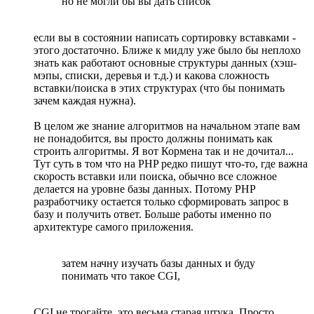
но не могли бы вы дать список
если вы в состоянии написать сортировку вставками -
этого достаточно. Ближе к мидлу уже было бы неплохо
знать как работают основные структуры данных (хэш-
мэпы, списки, деревья и т.д.) и какова сложность
вставки/поиска в этих структурах (что бы понимать
зачем каждая нужна).
В целом же знание алгоритмов на начальном этапе вам
не понадобится, вы просто должны понимать как
строить алгоритмы. Я вот Кормена так и не дочитал...
Тут суть в том что на PHP редко пишут что-то, где важна
скорость вставки или поиска, обычно все сложное
делается на уровне базы данных. Потому PHP
разработчику остается только сформировать запрос в
базу и получить ответ. Больше работы именно по
архитектуре самого приложения.
затем начну изучать базы данных и буду
понимать что такое CGI,
CGI не трогайте, это весьма старая штука. Просто