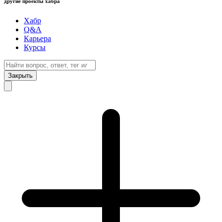
другие проекты хабра
Хабр
Q&A
Карьера
Курсы
Закрыть