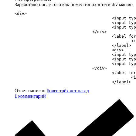
Заработало после того как поместил их в теги div магия?
<div>

					<input type="radio" value="1" id="radio1" name="radio">

					<input type="hidden" value="500" id="cash">

					<input type="hidden" value="img/Omega/128/3.png" id="sticker">

				</div>

					<label for="radio1">

						<img src="img/Omega/128/3.png">

					</label>

					<div>

					<input type="radio" value="2" id="radio2" name="radio">

					<input type="hidden" value="250" id="cash">

					<input type="hidden" value="img/Monster/128/1.png" id="sticker">

				</div>

					<label for="radio2">

						<img src="img/Monster/128/1.png">

					</label>
Ответ написан
более трёх лет назад
1
комментарий