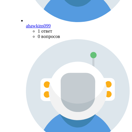
ahawkins099
1 ответ
0 вопросов