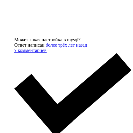
								, not_srch_posts_v
								, reason = '".mysql_real_escape_string($_POST
								, user_vk_id_edit = '".$_SESSION[
								, date_edit = UNIX_TIM
Может какая настройка в mysql?
Ответ написан
более трёх лет назад
7
комментариев