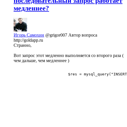
последовательный запрос работает
медленнее?
Игорь Самохин
@grigor007
Автор вопроса
http://goldapp.ru
Странно,
Вот запрос этот медленно выполняется со второго раза (
чем дальше, чем медленнее )
			$res = mysql_query("INSERT INTO 

								b_lists_users
								SET user_vk_id = ".$_POST['user
								, bl_acc_to_app
								, not_srch_posts_v
								, reason = '".mysql_real_escape_string($_POST
								, user_vk_id_add = '".$_SESSION[
								, date_add = UNIX_TIM
								, user_vk_id_edit = '".$_SESSION[
								, date_edit = UNIX_TIM
								ON DUPLICATE KEY 
								is_active 
								, bl_acc_to_app