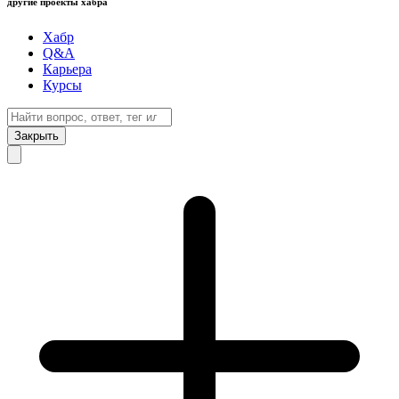
другие проекты хабра
Хабр
Q&A
Карьера
Курсы
Закрыть