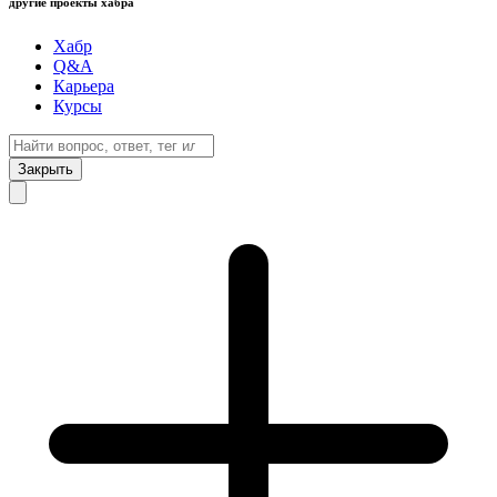
другие проекты хабра
Хабр
Q&A
Карьера
Курсы
Закрыть