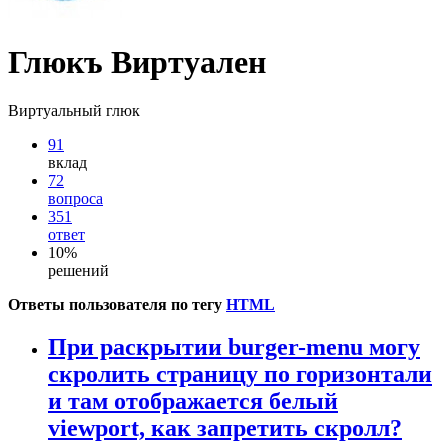
Глюкъ Виртуален
Виртуальный глюк
91
вклад
72
вопроса
351
ответ
10%
решений
Ответы пользователя по тегу
HTML
При раскрытии burger-menu могу
скролить страницу по горизонтали
и там отображается белый
viewport, как запретить скролл?