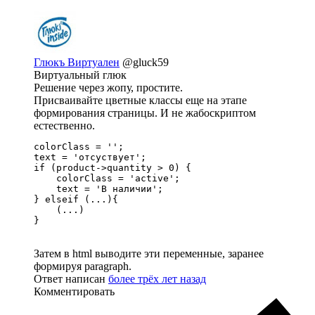
Глюкъ Виртуален
@gluck59
Виртуальный глюк
Решение через жопу, простите.
Присваивайте цветные классы еще на этапе
формирования страницы. И не жабоскриптом
естественно.
colorClass = '';

text = 'отсуствует';

if (product->quantity > 0) {

    colorClass = 'active';

    text = 'В наличии';

} elseif (...){

    (...)

}
Затем в html выводите эти переменные, заранее
формируя paragraph.
Ответ написан
более трёх лет назад
Комментировать