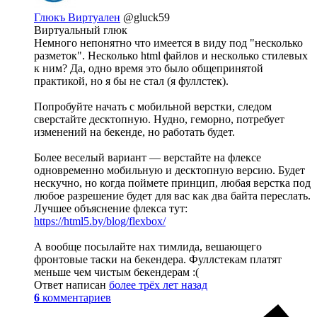
Глюкъ Виртуален
@gluck59
Виртуальный глюк
Немного непонятно что имеется в виду под "несколько
разметок". Несколько html файлов и несколько стилевых
к ним? Да, одно время это было общепринятой
практикой, но я бы не стал (я фуллстек).
Попробуйте начать с мобильной верстки, следом
сверстайте десктопную. Нудно, геморно, потребует
изменений на бекенде, но работать будет.
Более веселый вариант — верстайте на флексе
одновременно мобильную и десктопную версию. Будет
нескучно, но когда поймете принцип, любая верстка под
любое разрешение будет для вас как два байта переслать.
Лучшее объяснение флекса тут:
https://html5.by/blog/flexbox/
А вообще посылайте нах тимлида, вешающего
фронтовые таски на бекендера. Фуллстекам платят
меньше чем чистым бекендерам :(
Ответ написан
более трёх лет назад
6
комментариев