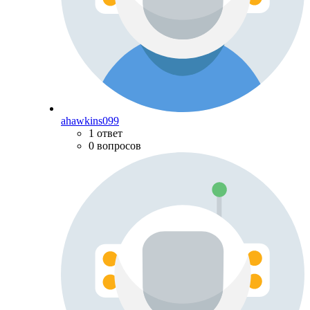
ahawkins099
1 ответ
0 вопросов