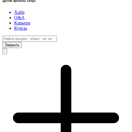
другие проекты хабра
Хабр
Q&A
Карьера
Курсы
Закрыть