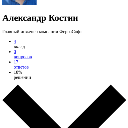
Александр Костин
Главный инженер компании ФерраСофт
4
вклад
0
вопросов
17
ответов
18%
решений