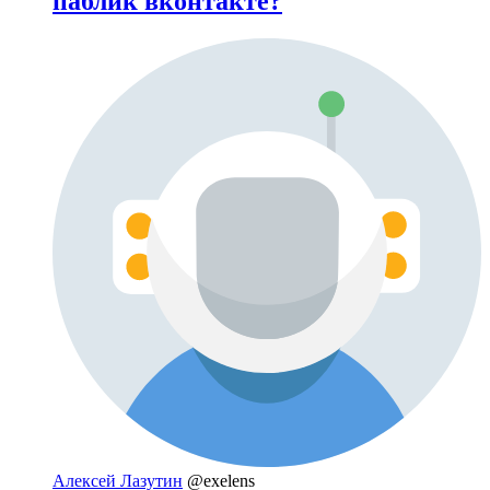
паблик вконтакте?
Алексей Лазутин
@exelens