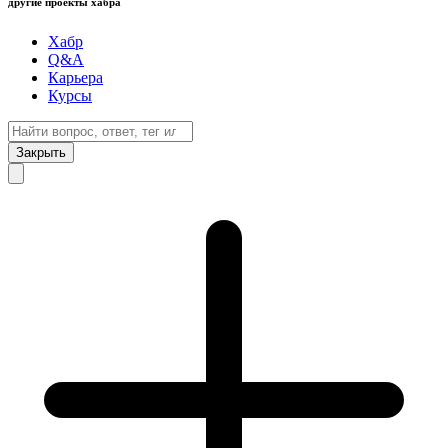
другие проекты хабра
Хабр
Q&A
Карьера
Курсы
Закрыть