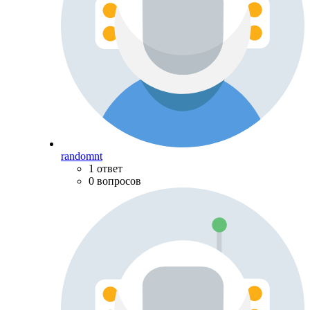
randomnt
1 ответ
0 вопросов