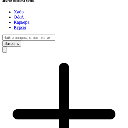
другие проекты хабра
Хабр
Q&A
Карьера
Курсы
Закрыть