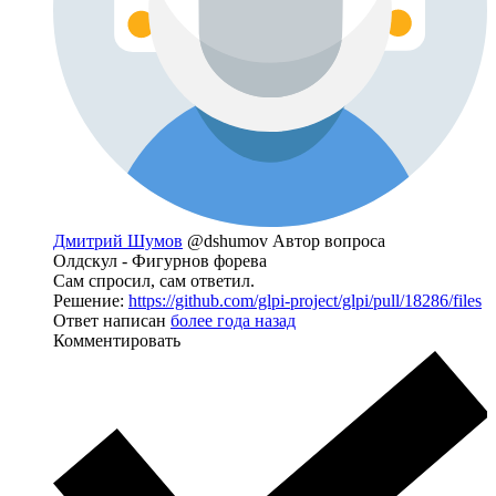
Дмитрий Шумов
@dshumov
Автор вопроса
Олдскул - Фигурнов форева
Сам спросил, сам ответил.
Решение:
https://github.com/glpi-project/glpi/pull/18286/files
Ответ написан
более года назад
Комментировать