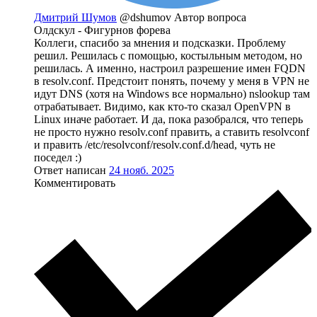
Дмитрий Шумов
@dshumov
Автор вопроса
Олдскул - Фигурнов форева
Коллеги, спасибо за мнения и подсказки. Проблему
решил. Решилась с помощью, костыльным методом, но
решилась. А именно, настроил разрешение имен FQDN
в resolv.conf. Предстоит понять, почему у меня в VPN не
идут DNS (хотя на Windows все нормально) nslookup там
отрабатывает. Видимо, как кто-то сказал OpenVPN в
Linux иначе работает. И да, пока разобрался, что теперь
не просто нужно resolv.conf править, а ставить resolvconf
и править /etc/resolvconf/resolv.conf.d/head, чуть не
поседел :)
Ответ написан
24 нояб. 2025
Комментировать