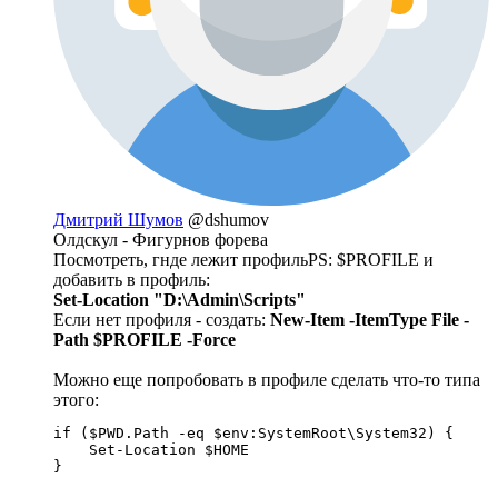
Дмитрий Шумов
@dshumov
Олдскул - Фигурнов форева
Посмотреть, гнде лежит профильPS: $PROFILE и
добавить в профиль:
Set-Location "D:\Admin\Scripts"
Если нет профиля - создать:
New-Item -ItemType File -
Path $PROFILE -Force
Можно еще попробовать в профиле сделать что-то типа
этого:
if ($PWD.Path -eq $env:SystemRoot\System32) {

    Set-Location $HOME

}