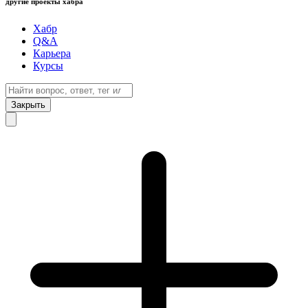
другие проекты хабра
Хабр
Q&A
Карьера
Курсы
Закрыть