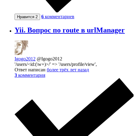
6
комментариев
Нравится
2
Yii. Вопрос по route в urlManager
Igogo2012
@Igogo2012
'/users/<id:(\w+)>/' => '/users/profile/view',
Ответ написан
более трёх лет назад
3
комментария