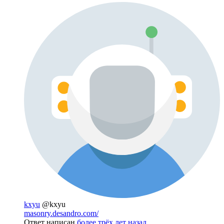
kxyu
@kxyu
masonry.desandro.com/
Ответ написан
более трёх лет назад