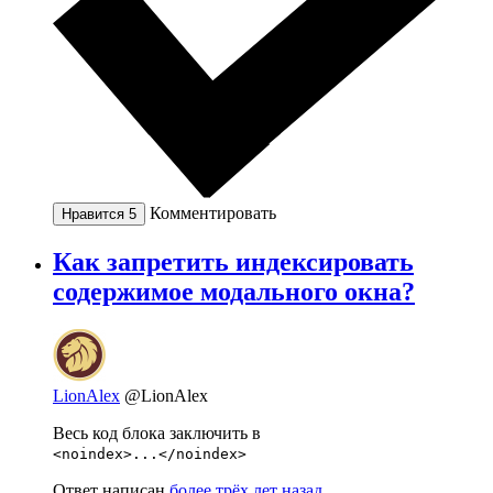
Комментировать
Нравится
5
Как запретить индексировать
содержимое модального окна?
LionAlex
@LionAlex
Весь код блока заключить в
<noindex>...</noindex>
Ответ написан
более трёх лет назад