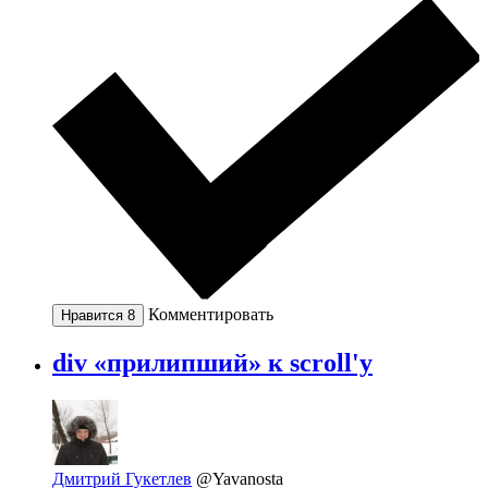
Комментировать
Нравится
8
div «прилипший» к scroll'у
Дмитрий Гукетлев
@Yavanosta