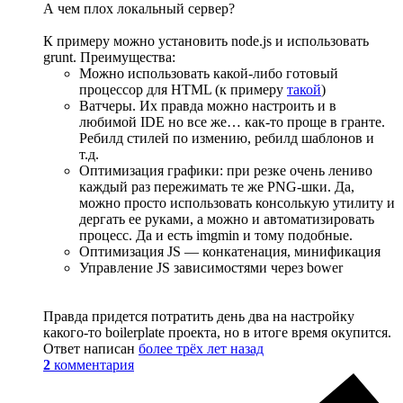
А чем плох локальный сервер?
К примеру можно установить node.js и использовать
grunt. Преимущества:
Можно использовать какой-либо готовый
процессор для HTML (к примеру
такой
)
Ватчеры. Их правда можно настроить и в
любимой IDE но все же… как-то проще в гранте.
Ребилд стилей по измению, ребилд шаблонов и
т.д.
Оптимизация графики: при резке очень лениво
каждый раз пережимать те же PNG-шки. Да,
можно просто использовать консолькую утилиту и
дергать ее руками, а можно и автоматизировать
процесс. Да и есть imgmin и тому подобные.
Оптимизация JS — конкатенация, минификация
Управление JS зависимостями через bower
Правда придется потратить день два на настройку
какого-то boilerplate проекта, но в итоге время окупится.
Ответ написан
более трёх лет назад
2
комментария