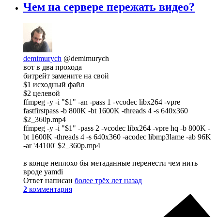
Чем на сервере пережать видео?
demimurych
@demimurych
вот в два прохода
битрейт замените на свой
$1 исходный файл
$2 целевой
ffmpeg -y -i "$1" -an -pass 1 -vcodec libx264 -vpre
fastfirstpass -b 800K -bt 1600K -threads 4 -s 640x360
$2_360p.mp4
ffmpeg -y -i "$1" -pass 2 -vcodec libx264 -vpre hq -b 800K -
bt 1600K -threads 4 -s 640x360 -acodec libmp3lame -ab 96K
-ar '44100' $2_360p.mp4
в конце неплохо бы метаданные перенести чем нить
вроде yamdi
Ответ написан
более трёх лет назад
2
комментария