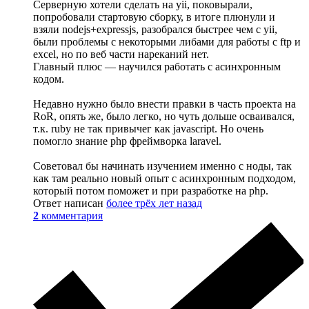
Серверную хотели сделать на yii, поковырали,
попробовали стартовую сборку, в итоге плюнули и
взяли nodejs+expressjs, разобрался быстрее чем с yii,
были проблемы с некоторыми либами для работы с ftp и
excel, но по веб части нареканий нет.
Главный плюс — научился работать с асинхронным
кодом.
Недавно нужно было внести правки в часть проекта на
RoR, опять же, было легко, но чуть дольше осваивался,
т.к. ruby не так привычег как javascript. Но очень
помогло знание php фреймворка laravel.
Советовал бы начинать изучением именно с ноды, так
как там реально новый опыт с асинхронным подходом,
который потом поможет и при разработке на php.
Ответ написан
более трёх лет назад
2
комментария