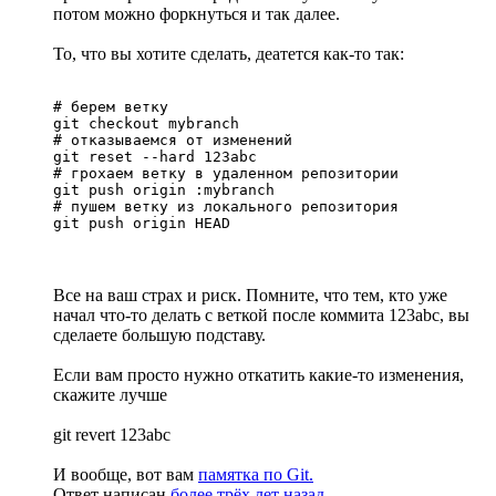
потом можно форкнуться и так далее.
То, что вы хотите сделать, деатется как-то так:
# берем ветку

git checkout mybranch

# отказываемся от изменений

git reset --hard 123abc

# грохаем ветку в удаленном репозитории

git push origin :mybranch

# пушем ветку из локального репозитория

git push origin HEAD
Все на ваш страх и риск. Помните, что тем, кто уже
начал что-то делать с веткой после коммита 123abc, вы
сделаете большую подставу.
Если вам просто нужно откатить какие-то изменения,
скажите лучше
git revert 123abc
И вообще, вот вам
памятка по Git.
Ответ написан
более трёх лет назад