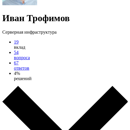
Иван Трофимов
Серверная инфраструктура
19
вклад
54
вопроса
67
ответов
4%
решений