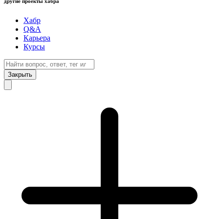
другие проекты хабра
Хабр
Q&A
Карьера
Курсы
Закрыть