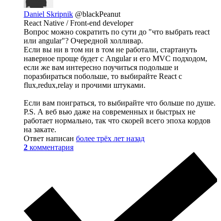
Daniel Skripnik
@blackPeanut
React Native / Front-end developer
Вопрос можно сократить по сути до "что выбрать react
или angular"? Очередной холливар.
Если вы ни в том ни в том не работали, стартануть
наверное проще будет с Angular и его MVC подходом,
если же вам интересно поучиться подольше и
поразбираться побольше, то выбирайте React с
flux,redux,relay и прочими штуками.
Если вам поиграться, то выбирайте что больше по душе.
P.S. А веб вью даже на современных и быстрых не
работает нормально, так что скорей всего эпоха кордов
на закате.
Ответ написан
более трёх лет назад
2
комментария