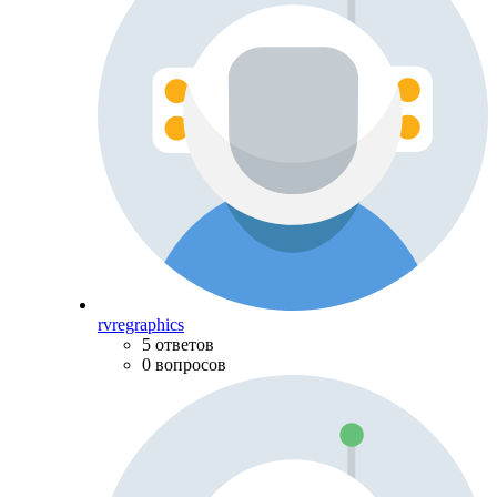
rvregraphics
5 ответов
0 вопросов