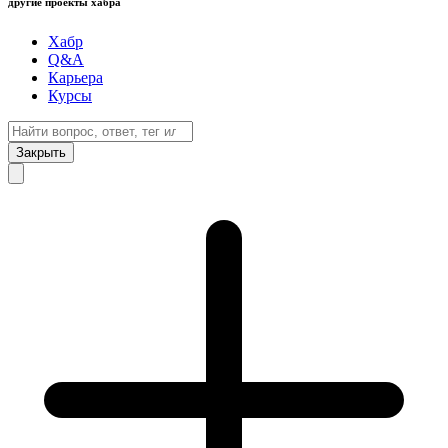
другие проекты хабра
Хабр
Q&A
Карьера
Курсы
Закрыть