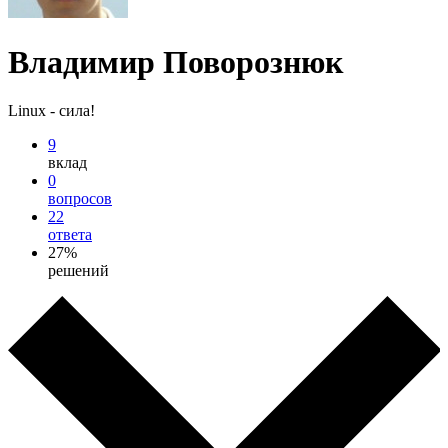
Владимир Поворознюк
Linux - сила!
9
вклад
0
вопросов
22
ответа
27%
решений