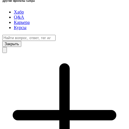
другие проекты хабра
Хабр
Q&A
Карьера
Курсы
Закрыть