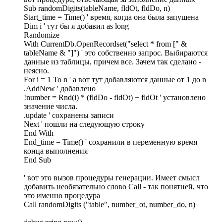
Sub randomDigits(tableName, fldOt, fldDo, n)
Start_time = Time() ' время, когда она была запущена
Dim i ' тут бы я добавил as long
Randomize
With CurrentDb.OpenRecordset("select * from [" &
tableName & "]") ' это собственно запрос. Выбираются
данные из таблицы, причем все. Зачем так сделано -
неясно.
For i = 1 To n ' а вот тут добавляются данные от 1 до n
.AddNew ' добавлено
!number = Rnd(i) * (fldDo - fldOt) + fldOt ' установлено
значение числа.
.update ' сохранены записи
Next ' пошли на следующую строку
End With
End_time = Time() ' сохранили в переменную время
конца выполнения
End Sub
' вот это вызов процедуры генерации. Имеет смысл
добавить необязательно слово Call - так понятней, что
это именно процедура
Call randomDigits ("table", number_ot, number_do, n)