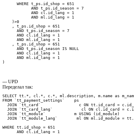
      WHERE t_ps.id_shop = 651

            AND t_ps.id_season = 7

            AND cl.id_lang = 1

            AND ml.id_lang = 1

    )>0

    , t_ps.id_shop = 651

      AND t_ps.id_season = 7

      AND cl.id_lang = 1

      AND ml.id_lang = 1

    , t_ps.id_shop = 651

      AND t_ps.id_season IS NULL

      AND cl.id_lang = 1

      AND ml.id_lang = 1

)
--- UPD
Переделал так:
SELECT tt.*, cl.*, c.*, ml.description, m.name as m_nam
FROM `tt_payment_settings`    ps

  JOIN `tt_card`                c ON tt.id_card = c.id_
  JOIN `tt_card_lang`            cl ON cl.id_card = c.i
  JOIN `tt_module`            m USING (id_module)

  JOIN `tt_module_lang`        ml ON ml.id_module = tt.
WHERE tt.id_shop = 651

      AND cl.id_lang = 1
