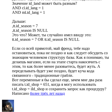
Значение id_land может быть разным?
AND cl.id_lang = 1
AND ml.id_lang = 1
Дальше:
,tt.id_season = 7
,tt.id_season IS NULL
Это что? Может, ты случайно имел ввиду это:
tt.id_season = 7 OR tt.id_season IS NULL
Если со всей прямотой, май френд, тебе надо
остановиться, пока не поздно и как следует обсудить со
знающим человеком структуру базы. Как я понимаю, ты
делаешь магазин, если на этапе старта накосячить с
этим, то как более менее разовьетесь, будет жуть. А
переделывать будет уже поздно, будет куча кода
связанного - традиционные грабли.
Вот переменные я бы сделал еще, зачем мне два раза
писать t.id_shop = 651, когда я могу использовать
t.id_shop = iId_shop и сохранить запрос как процедуру?
Написано
более трёх лет назад