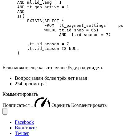
      AND ml.id_lang = 1

      AND tt.goo_active = 1

      AND

      IF(

          EXISTS(SELECT *

                 FROM `tt_payment_settings`    ps

                 WHERE tt.id_shop = 651

                       AND tt.id_season = 7)

          ,tt.id_season = 7

          ,tt.id_season IS NULL

      )
Если можно еще как-то лучше буду рад увидеть
Вопрос задан
более трёх лет назад
254 просмотра
Комментировать
Подписаться
1
Оценить
Комментировать
Facebook
Вконтакте
Twitter