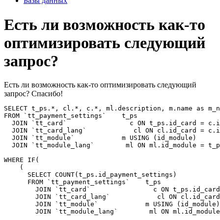
Базы данных
Есть ли возможность как-то
оптимизировать следующий
запрос?
Есть ли возможность как-то оптимизировать следующий
запрос? Спасибо!
SELECT t_ps.*, cl.*, c.*, ml.description, m.name as m_n
FROM `tt_payment_settings`    t_ps

  JOIN `tt_card`                c ON t_ps.id_card = c.i
  JOIN `tt_card_lang`            cl ON cl.id_card = c.i
  JOIN `tt_module`            m USING (id_module)

  JOIN `tt_module_lang`        ml ON ml.id_module = t_p
WHERE IF(

    (

      SELECT COUNT(t_ps.id_payment_settings)

      FROM `tt_payment_settings`    t_ps

        JOIN `tt_card`                c ON t_ps.id_card
        JOIN `tt_card_lang`            cl ON cl.id_card
        JOIN `tt_module`            m USING (id_module)

        JOIN `tt_module_lang`        ml ON ml.id_module