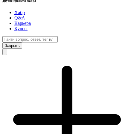
другие проекты хабра
Хабр
Q&A
Карьера
Курсы
Закрыть