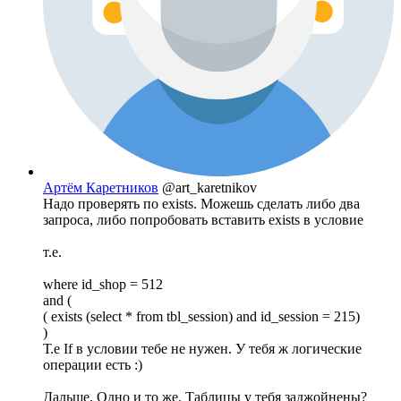
Артём Каретников
@art_karetnikov
Надо проверять по exists. Можешь сделать либо два
запроса, либо попробовать вставить exists в условие
т.е.
where id_shop = 512
and (
( exists (select * from tbl_session) and id_session = 215)
)
Т.е If в условии тебе не нужен. У тебя ж логические
операции есть :)
Дальше. Одно и то же. Таблицы у тебя заджойнены?