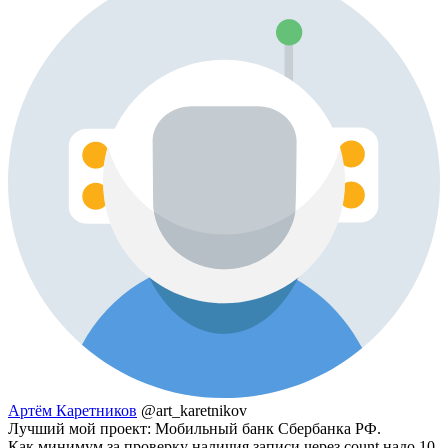
Артём Каретников
@art_karetnikov
Лучший мой проект: Мобильный банк Сбербанка РФ.
Как минимум за проверку наличия записи через count надо 10