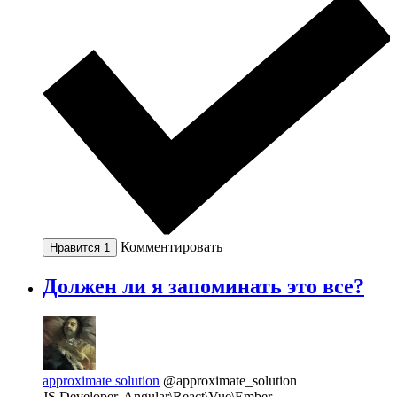
Комментировать
Нравится
1
Должен ли я запоминать это все?
approximate solution
@approximate_solution
JS Developer. Angular\React\Vue\Ember