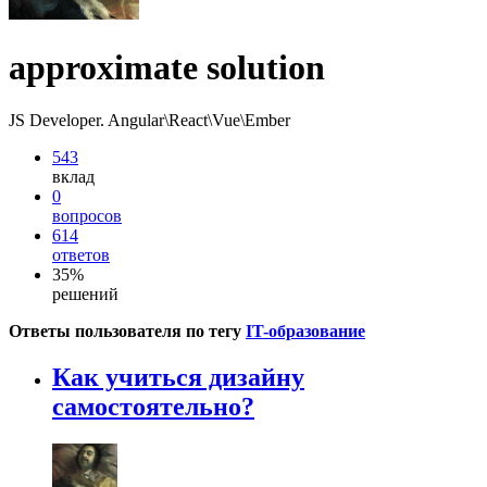
approximate solution
JS Developer. Angular\React\Vue\Ember
543
вклад
0
вопросов
614
ответов
35%
решений
Ответы пользователя по тегу
IT-образование
Как учиться дизайну
самостоятельно?