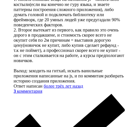
костыли(если вы конечно не гуру языка, и знаете
паттерны построения сложного приложения), либо
думать головой и подключать библиотеку или
фреймворк, где 20 умных людей уже предугадали 90%
поведенческих факторов.
2. Второе вытекает из первого, как правило это очень
дорого в продакшене, и стоимость скорее всего не
окупит себя по 2м причинам = выставив дорогую
цену(новичок не купит, либо купив сделает рефаунд -
т.к не поймет), а профессионал скорее всего не купит -
он с этим сталкивается на работе, а курсы предпологают
новичков.
Выход: заходить на гитхаб, искать ванильные
приложения написанные на js, и по коммитам разбирать
историю создания приложения.
Ответ написан
более трёх лет назад
3
комментария