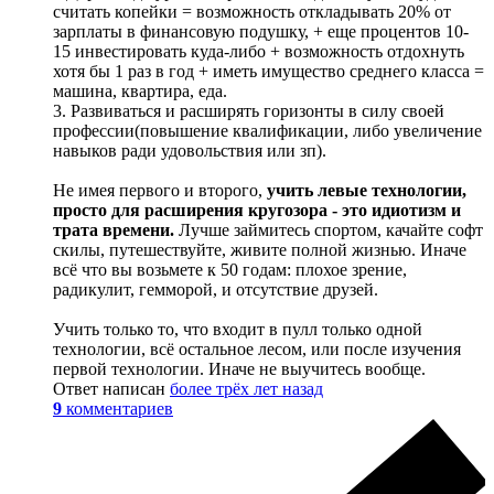
считать копейки = возможность откладывать 20% от
зарплаты в финансовую подушку, + еще процентов 10-
15 инвестировать куда-либо + возможность отдохнуть
хотя бы 1 раз в год + иметь имущество среднего класса =
машина, квартира, еда.
3. Развиваться и расширять горизонты в силу своей
профессии(повышение квалификации, либо увеличение
навыков ради удовольствия или зп).
Не имея первого и второго,
учить левые технологии,
просто для расширения кругозора - это идиотизм и
трата времени.
Лучше займитесь спортом, качайте софт
скилы, путешествуйте, живите полной жизнью. Иначе
всё что вы возьмете к 50 годам: плохое зрение,
радикулит, гемморой, и отсутствие друзей.
Учить только то, что входит в пулл только одной
технологии, всё остальное лесом, или после изучения
первой технологии. Иначе не выучитесь вообще.
Ответ написан
более трёх лет назад
9
комментариев