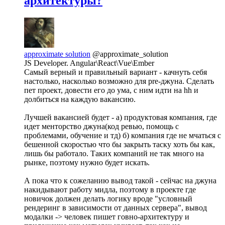
архитектуры?
approximate solution
@approximate_solution
JS Developer. Angular\React\Vue\Ember
Самый верный и правильный вариант - качнуть себя
настолько, насколько возможно для pre-джуна. Сделать
пет проект, довести его до ума, с ним идти на hh и
долбиться на каждую вакансию.
Лучшей вакансией будет - а) продуктовая компания, где
идет менторство джуна(код ревью, помощь с
проблемами, обучение и тд) б) компания где не мчаться с
бешенной скоростью что бы закрыть таску хоть бы как,
лишь бы работало. Таких компаний не так много на
рынке, поэтому нужно будет искать.
А пока что к сожеланию вывод такой - сейчас на джуна
накидывают работу мидла, поэтому в проекте где
новичок должен делать логику вроде "условный
рендеринг в зависимости от данных сервера", вывод
модалки -> человек пишет говно-архитектуру и