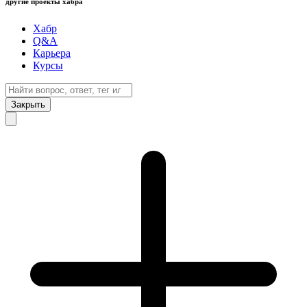
другие проекты хабра
Хабр
Q&A
Карьера
Курсы
Закрыть