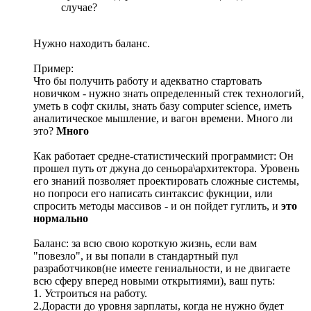
случае?
Нужно находить баланс.
Пример:
Что бы получить работу и адекватно стартовать
новичком - нужно знать определенный стек технологий,
уметь в софт скилы, знать базу computer science, иметь
аналитическое мышление, и вагон времени. Много ли
это?
Много
Как работает средне-статистический программист: Он
прошел путь от джуна до сеньора\архитектора. Уровень
его знаний позволяет проектировать сложные системы,
но попроси его написать синтаксис фукнции, или
спросить методы массивов - и он пойдет гуглить, и
это
нормально
Баланс: за всю свою короткую жизнь, если вам
"повезло", и вы попали в стандартный пул
разработчиков(не имеете гениальности, и не двигаете
всю сферу вперед новыми открытиями), ваш путь:
1. Устроиться на работу.
2.Дорасти до уровня зарплаты, когда не нужно будет