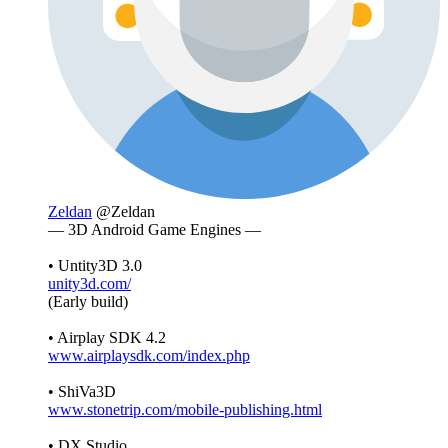
Zeldan
@Zeldan
— 3D Android Game Engines —
• Untity3D 3.0
unity3d.com/
(Early build)
• Airplay SDK 4.2
www.airplaysdk.com/index.php
• ShiVa3D
www.stonetrip.com/mobile-publishing.html
• DX Studio