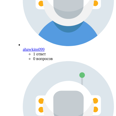
ahawkins099
1 ответ
0 вопросов