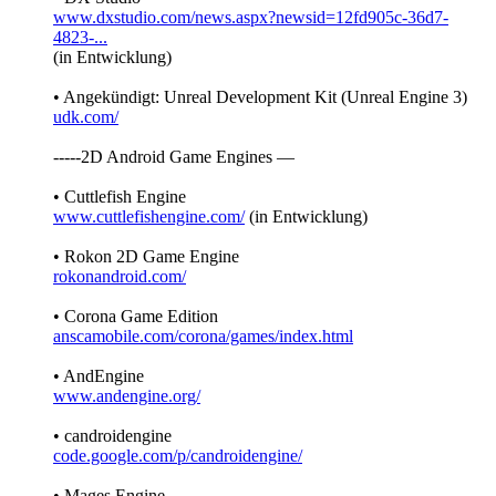
www.dxstudio.com/news.aspx?newsid=12fd905c-36d7-
4823-...
(in Entwicklung)
• Angekündigt: Unreal Development Kit (Unreal Engine 3)
udk.com/
-----2D Android Game Engines —
• Cuttlefish Engine
www.cuttlefishengine.com/
(in Entwicklung)
• Rokon 2D Game Engine
rokonandroid.com/
• Corona Game Edition
anscamobile.com/corona/games/index.html
• AndEngine
www.andengine.org/
• candroidengine
code.google.com/p/candroidengine/
• Mages Engine