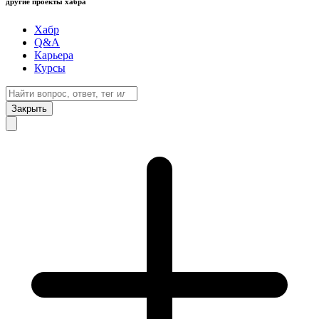
другие проекты хабра
Хабр
Q&A
Карьера
Курсы
Закрыть