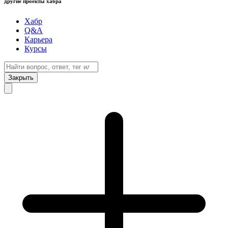
другие проекты хабра
Хабр
Q&A
Карьера
Курсы
Закрыть