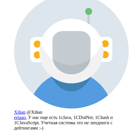
Xilian
@Xilian
eeiaao
, У нас еще есть 1cJava, 1CDotNet, 1Cbash и
1СJavaScript. Учетная системы это не лендинги с
дейтингами :-)