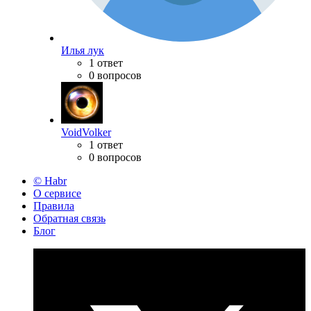
Илья лук
1 ответ
0 вопросов
VoidVolker
1 ответ
0 вопросов
© Habr
О сервисе
Правила
Обратная связь
Блог