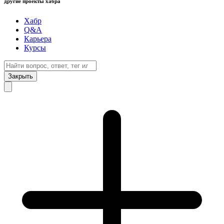
другие проекты хабра
Хабр
Q&A
Карьера
Курсы
Закрыть