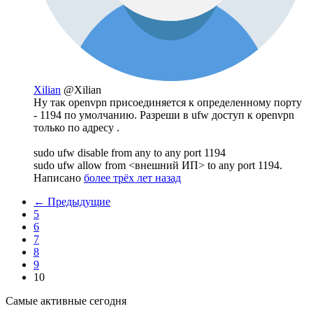
Xilian
@Xilian
Ну так openvpn присоединяется к определенному порту
- 1194 по умолчанию. Разреши в ufw доступ к openvpn
только по адресу .
sudo ufw disable from any to any port 1194
sudo ufw allow from <внешний ИП> to any port 1194.
Написано
более трёх лет назад
← Предыдущие
5
6
7
8
9
10
Самые активные сегодня