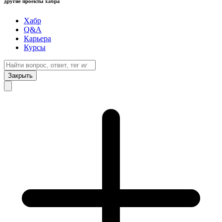
другие проекты хабра
Хабр
Q&A
Карьера
Курсы
Закрыть