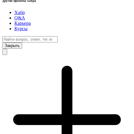
другие проекты хабра
Хабр
Q&A
Карьера
Курсы
Закрыть