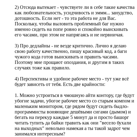
2) Отсюда вытекает - чувствуете ли в себе такие качества
как любознательность, усидчивость и эммм... занудство,
дотошность. Если нет - то эта работа не для Вас.
Поскольку, чтобы выловить проблемный баг нужно
именно сидеть на попе ровно и спокойно выискивать
его часами, при этом не напрягаясь и не нервничая.
3) Про дедлайны - не везде критично. Лично я делаю
свою работу качественно, пишу красивый код, а баги
чужого кода готов выискивать и править часами.
Поэтому мне прощают опоздания, и другим в таких
случаях тоже как правило.
4) Перспективы и удобное рабочее место - тут уже всё
будет зависеть от тебя. Есть две крайности:
1. Можно устроиться в чмошную айти контору, где будут
убогие задачи, убогое рабочее место со старым компом и
маленьким монитором, где рядом будут сидеть быдло-
программисты воняющие дешёвыми сигами (дымом) и
бегать на перекур каждые 5 минут да и просто башорг
читать тупить да байки травить как они "весело бухали
на выходных" невольно намекая а ты такой задрот чем
занимался интересным?