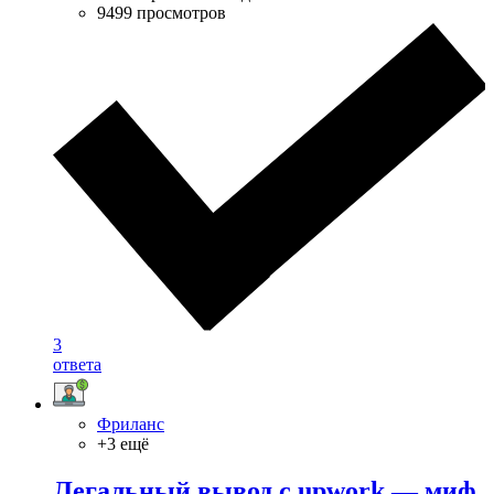
9499 просмотров
3
ответа
Фриланс
+3 ещё
Легальный вывод с upwork — миф