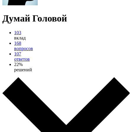
Думай Головой
103
вклад
168
вопросов
107
ответов
22%
решений