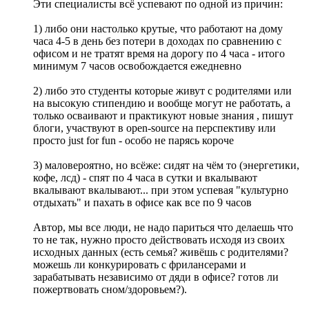
Эти специалисты всё успевают по одной из причин:
1) либо они настолько крутые, что работают на дому
часа 4-5 в день без потери в доходах по сравнению с
офисом и не тратят время на дорогу по 4 часа - итого
минимум 7 часов освобождается ежедневно
2) либо это студенты которые живут с родителями или
на высокую стипендию и вообще могут не работать, а
только осваивают и практикуют новые знания , пишут
блоги, участвуют в open-source на перспективу или
просто just for fun - особо не парясь короче
3) маловероятно, но всёже: сидят на чём то (энергетики,
кофе, лсд) - спят по 4 часа в сутки и вкалывают
вкалывают вкалывают... при этом успевая "культурно
отдыхать" и пахать в офисе как все по 9 часов
Автор, мы все люди, не надо париться что делаешь что
то не так, нужно просто действовать исходя из своих
исходных данных (есть семья? живёшь с родителями?
можешь ли конкурировать с фрилансерами и
зарабатывать независимо от дяди в офисе? готов ли
пожертвовать сном/здоровьем?).