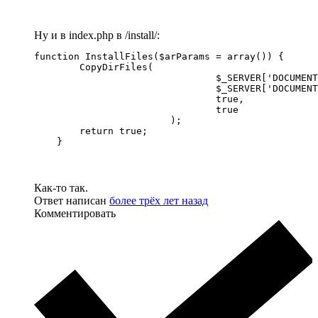
Ну и в index.php в /install/:
function InstallFiles($arParams = array()) {

        CopyDirFiles(

				$_SERVER['DOCUMENT_ROOT'].'/bitrix/modules/НазваниеВашегоМодуля/install/admin',

				$_SERVER['DOCUMENT_ROOT'].'/bitrix/admin',

				true,

				true

			);

        return true;

    }
Как-то так.
Ответ написан
более трёх лет назад
Комментировать