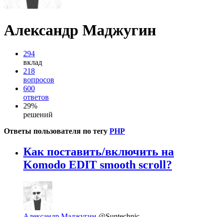
Александр Маджугин
294
вклад
218
вопросов
600
ответов
29%
решений
Ответы пользователя по тегу
PHP
Как поставить/включить на
Komodo EDIT smooth scroll?
Александр Маджугин
@Suntechnic