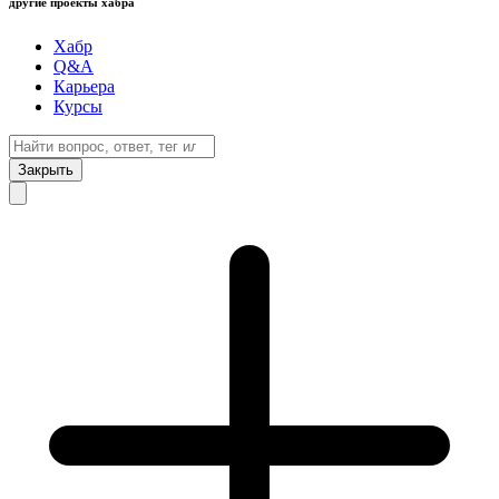
другие проекты хабра
Хабр
Q&A
Карьера
Курсы
Закрыть