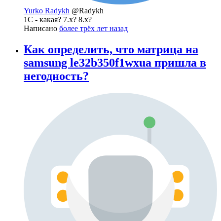
Yurko Radykh
@Radykh
1С - какая? 7.х? 8.х?
Написано
более трёх лет назад
Как определить, что матрица на
samsung le32b350f1wxua пришла в
негодность?