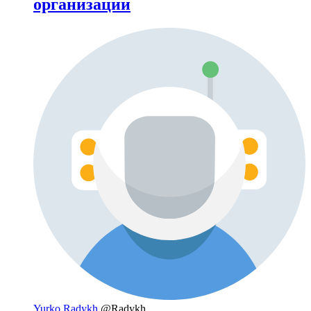
организации
Yurko Radykh
@Radykh