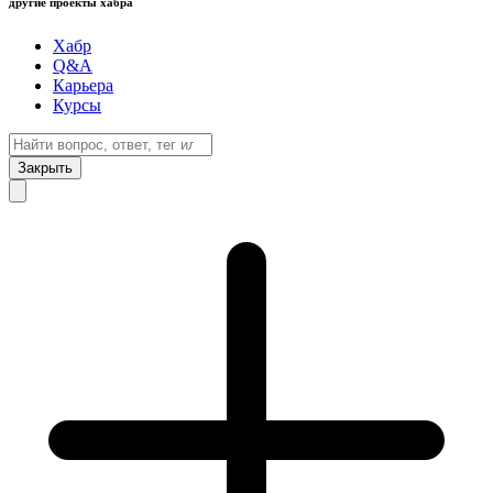
другие проекты хабра
Хабр
Q&A
Карьера
Курсы
Закрыть