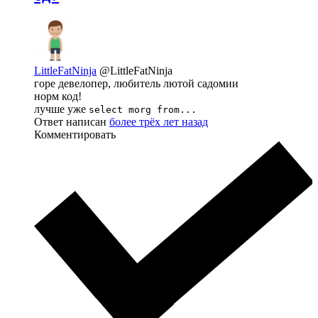
LittleFatNinja
@LittleFatNinja
горе девелопер, любитель лютой садомии
норм код!
лучше уже
select morg from...
Ответ написан
более трёх лет назад
Комментировать