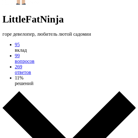
LittleFatNinja
горе девелопер, любитель лютой садомии
95
вклад
99
вопросов
269
ответов
11%
решений