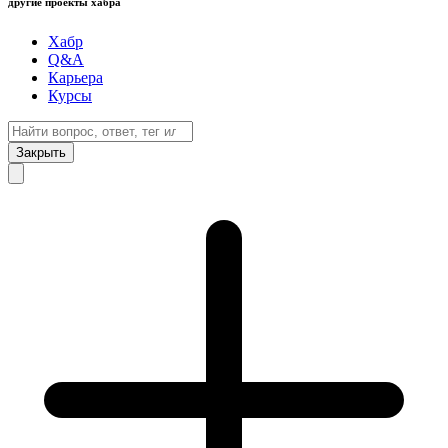
другие проекты хабра
Хабр
Q&A
Карьера
Курсы
Закрыть