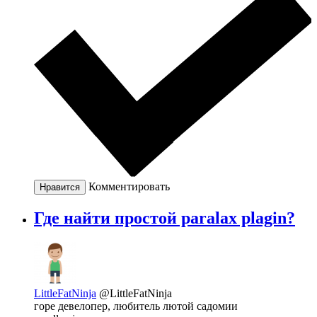
Комментировать
Нравится
Где найти простой paralax plagin?
LittleFatNinja
@LittleFatNinja
горе девелопер, любитель лютой садомии