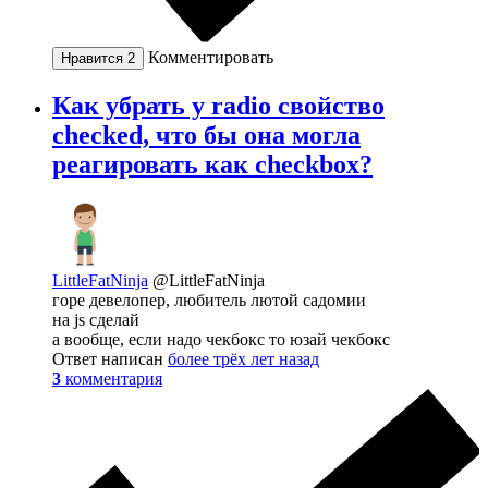
Комментировать
Нравится
2
Как убрать у radio свойство
checked, что бы она могла
реагировать как checkbox?
LittleFatNinja
@LittleFatNinja
горе девелопер, любитель лютой садомии
на js сделай
а вообще, если надо чекбокс то юзай чекбокс
Ответ написан
более трёх лет назад
3
комментария