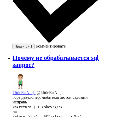
Комментировать
Нравится
1
Почему не обрабатывается sql
запрос?
LittleFatNinja
@LittleFatNinja
горе девелопер, любитель лютой садомии
исправь
<b>return $CI->$key;</b>
на
return '<b>' . $CI->$key . '</b>';