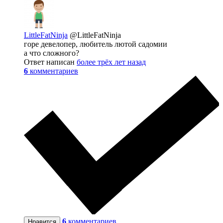
LittleFatNinja
@LittleFatNinja
горе девелопер, любитель лютой садомии
а что сложного?
Ответ написан
более трёх лет назад
6
комментариев
6
комментариев
Нравится