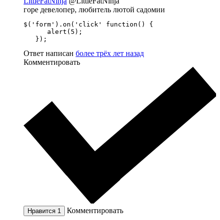
LittleFatNinja
@LittleFatNinja
горе девелопер, любитель лютой садомии
$('form').on('click' function() {

      alert(5);

   });
Ответ написан
более трёх лет назад
Комментировать
Комментировать
Нравится
1