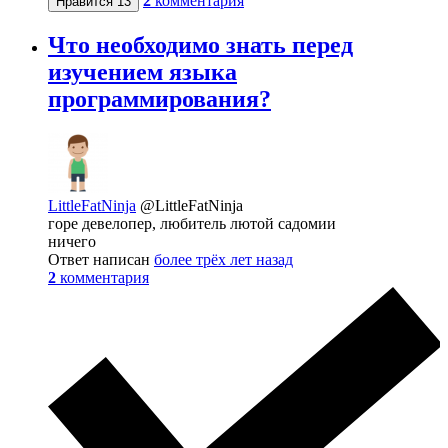
2
комментария
Нравится
13
Что необходимо знать перед
изучением языка
программирования?
LittleFatNinja
@LittleFatNinja
горе девелопер, любитель лютой садомии
ничего
Ответ написан
более трёх лет назад
2
комментария