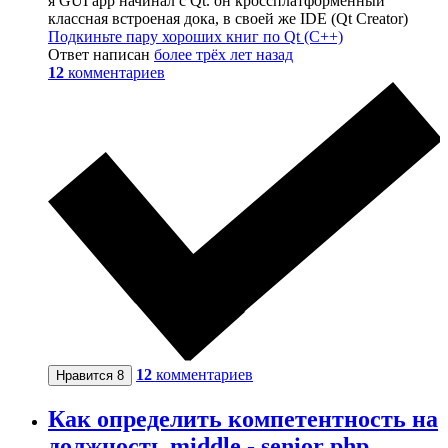
я GUI app начинал с Qt. он кроссплатформенный
классная встроеная дока, в своей же IDE (Qt Creator)
Подкиньте пару хороших книг по Qt (С++)
Ответ написан
более трёх лет назад
12
комментариев
12
комментариев
Нравится
8
Как определить компетентность на
должность middle - senior php