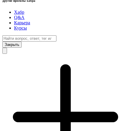
другие проекты хабра
Хабр
Q&A
Карьера
Курсы
Закрыть