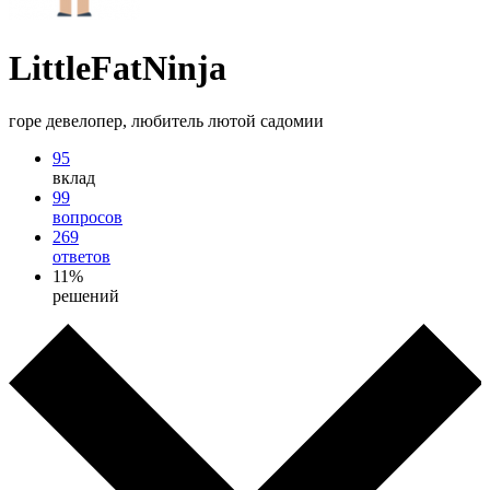
LittleFatNinja
горе девелопер, любитель лютой садомии
95
вклад
99
вопросов
269
ответов
11%
решений