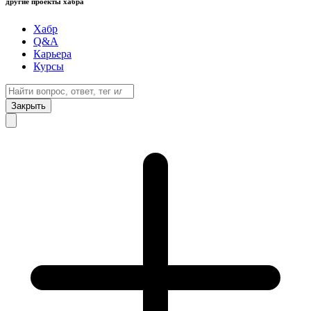
другие проекты хабра
Хабр
Q&A
Карьера
Курсы
Закрыть