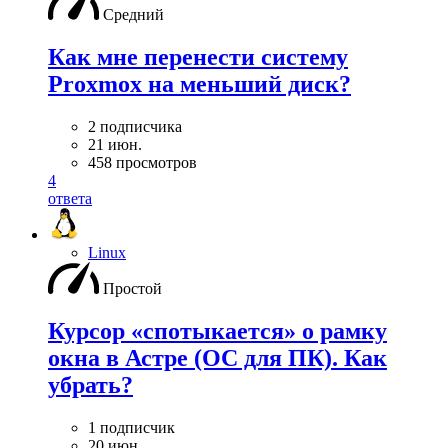
Средний
Как мне перенести систему
Proxmox на меньший диск?
2 подписчика
21 июн.
458 просмотров
4
ответа
Linux
Простой
Курсор «спотыкается» о рамку
окна в Астре (ОС для ПК). Как
убрать?
1 подписчик
20 июн.