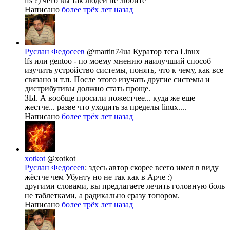
lfs ?) чего вы так людей не любите
Написано
более трёх лет назад
Руслан Федосеев
@martin74ua
Куратор тега Linux
lfs или gentoo - по моему мнению наилучший способ
изучить устройство системы, понять, что к чему, как все
связано и т.п. После этого изучать другие системы и
дистрибутивы должно стать проще.
ЗЫ. А вообще просили пожестчее... куда же еще
жестче... разве что уходить за пределы linux....
Написано
более трёх лет назад
xotkot
@xotkot
Руслан Федосеев
: здесь автор скорее всего имел в виду
жёстче чем Убунту но не так как в Арче :)
другими словами, вы предлагаете лечить головную боль
не таблетками, а радикально сразу топором.
Написано
более трёх лет назад